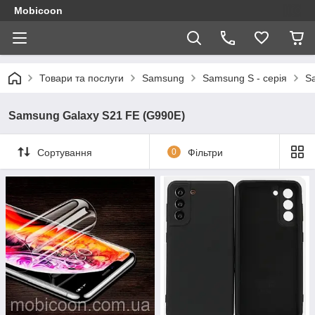
Mobicoon
Товари та послуги
Samsung
Samsung S - серія
S
Samsung Galaxy S21 FE (G990E)
Сортування
0
Фільтри