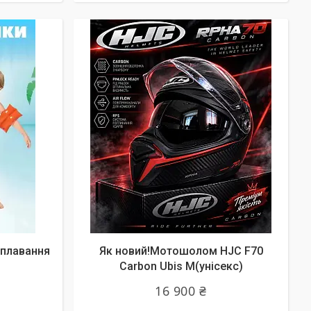
 плавання
Як новий!Мотошолом HJC F70
Carbon Ubis М(унісекс)
16 900 ₴