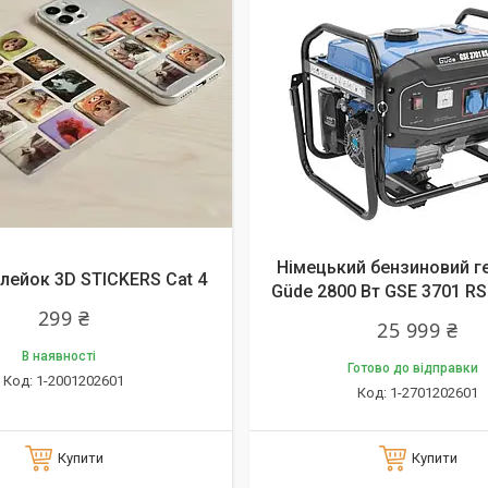
Німецький бензиновий г
клейок 3D STICKERS Cat 4
Güde 2800 Вт GSE 3701 RS
299 ₴
25 999 ₴
В наявності
Готово до відправки
1-2001202601
1-2701202601
Купити
Купити