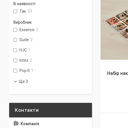
В наявності
Так
53
Виробник
Essence
2
Gude
2
HJC
1
Intex
2
Pop It
1
Набір на
Ще 3