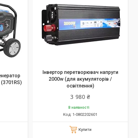
Інвертор перетворювач напруги
енератор
2000w (для акумуляторів /
 (3701RS)
освітлення)
3 980 ₴
В наявності
1-0802202601
Купити