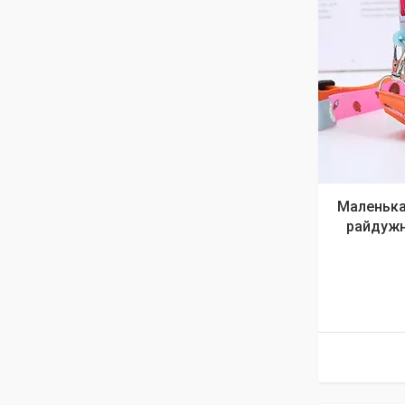
Маленька
райдужн