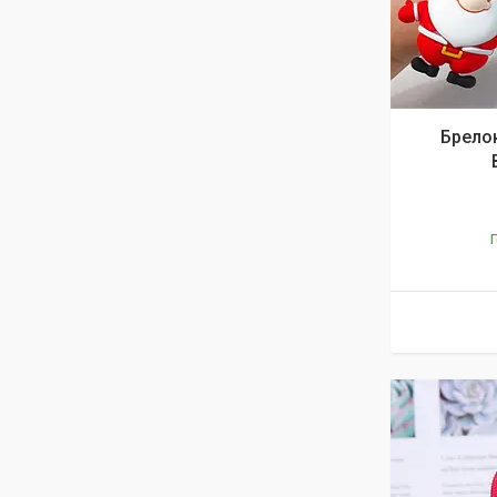
Брелок
Г