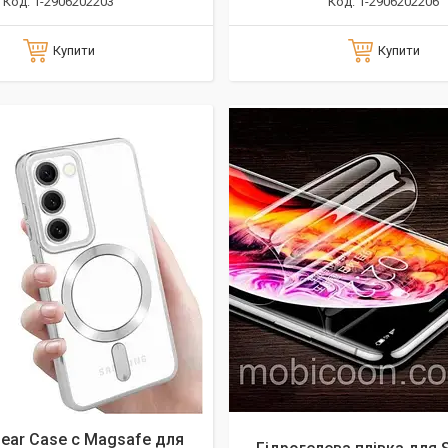
1-2906202203
1-2906202206
Купити
Купити
lear Case с Magsafe для