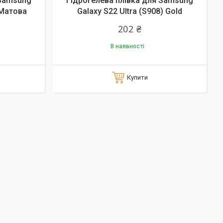
 Samsung
Гідрогелева плівка для Samsung
 Матова
Galaxy S22 Ultra (S908) Gold
202 ₴
В наявності
Купити