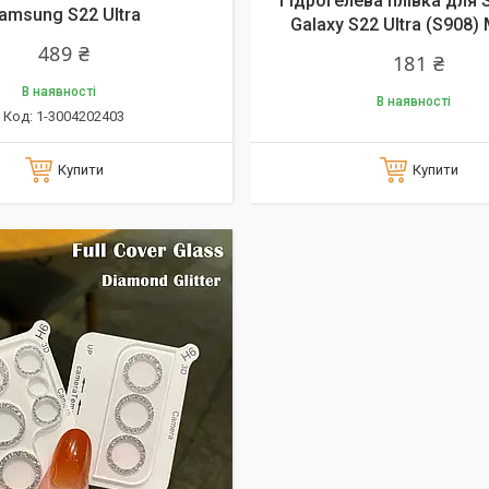
Гідрогелева плівка для
amsung S22 Ultra
Galaxy S22 Ultra (S908)
489 ₴
181 ₴
В наявності
В наявності
1-3004202403
Купити
Купити