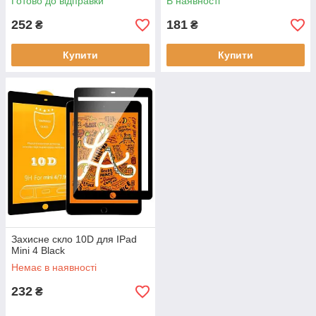
Готово до відправки
В наявності
252
181
₴
₴
Купити
Купити
Захисне скло 10D для IPad
Mini 4 Black
Немає в наявності
232
₴