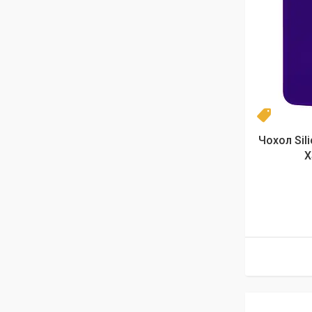
Новинка
Чохол Sil
X