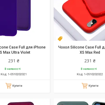
Новинка
icone Case Full для iPhone
Чохол Silicone Case Full 
S Max Ultra Violet
XS Max Red
231 ₴
231 ₴
В наявності
В наявності
1-0510202021
1-0510202022
Купити
Купити