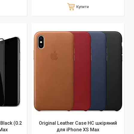
Купити
lack (0.2
Original Leather Case HC шкіряний
 Max
для iPhone XS Max