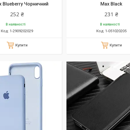
x Blueberry Чорничний
Max Black
252 ₴
231 ₴
В наявності
В наявності
1-2909202029
1-051020205
Купити
Купити