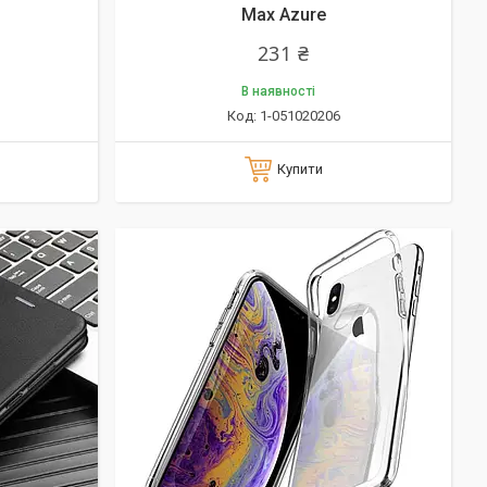
Max Azure
231 ₴
В наявності
1-051020206
Купити