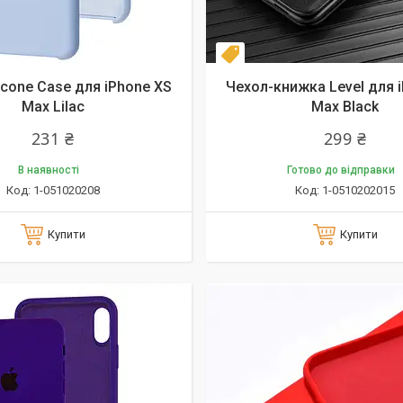
Новинка
icone Case для iPhone XS
Чехол-книжка Level для 
Max Lilac
Max Black
231 ₴
299 ₴
В наявності
Готово до відправки
1-051020208
1-0510202015
Купити
Купити