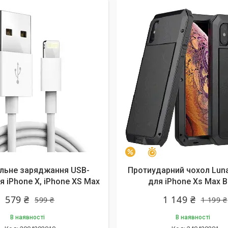
алишилось 15 днів
Залишилось 8 днів
–4%
альне заряджання USB-
Протиударний чохол Lunat
я iPhone X, iPhone XS Max
для iPhone Xs Max B
579 ₴
1 149 ₴
599 ₴
1 199 ₴
В наявності
В наявності