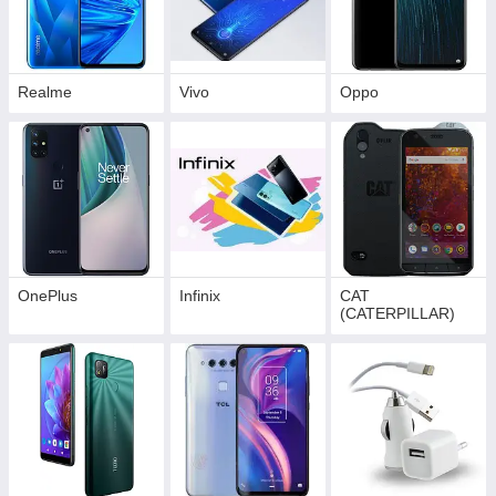
Realme
Vivo
Орро
OnePlus
Infinix
CAT
(CATERPILLAR)