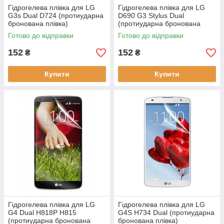
Гідрогелева плівка для LG
Гідрогелева плівка для LG
G3s Dual D724 (протиударна
D690 G3 Stylus Dual
бронована плівка)
(протиударна бронована
плівка)
Готово до відправки
Готово до відправки
152
152
₴
₴
Купити
Купити
Гідрогелева плівка для LG
Гідрогелева плівка для LG
G4 Dual H818P H815
G4S H734 Dual (протиударна
(протиударна бронована
бронована плівка)