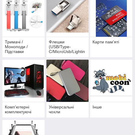
Тримачі /
Флешки
Карти пам'яті
Моноподи /
(USB/Type-
Підставки
C/MicroUsb/Lightin
g)
Комп'ютерні
Універсальні
Інше
комплектуючі
чохли