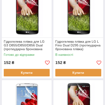
Гідрогелева плівка для LG
Гідрогелева плівка для LG L
G3 D855/D850/D856 Dual
Fino Dual D295 (протиударна
(протиударна бронована
бронована плівка)
плівка)
Готово до відправки
В наявності
152
152
₴
₴
Купити
Купити