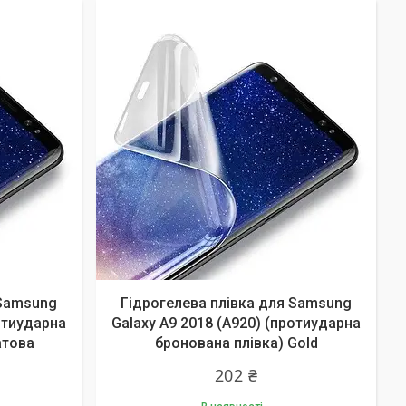
 Samsung
Гідрогелева плівка для Samsung
ротиударна
Galaxy A9 2018 (А920) (протиударна
атова
бронована плівка) Gold
202 ₴