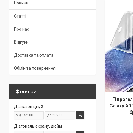
Новини
Статті
Про нас
Відгуки
Доставка та оплата
Обмін та повернення
Фільтри
Гідрогел
Galaxy A9
Діапазон цін, ₴
б
Діагональ екрану, дюйм