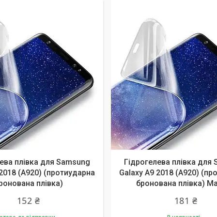
ева плівка для Samsung
Гідрогелева плівка для
 2018 (А920) (протиударна
Galaxy A9 2018 (А920) (п
ронована плівка)
бронована плівка) М
152 ₴
181 ₴