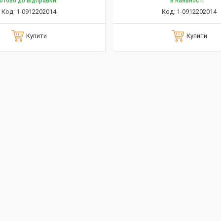
отово до відправки
В наявності
1-0912202014
1-0912202014
Купити
Купити