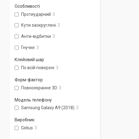
Особливості
Протиударний
3
Кути заокруглені
3
Анти-відбитки
3
Гнучке
3
Клейовий шар
По всій поверхні
3
Форм-фактор
Повноекранне 3D
3
Модель телефону
Samsung Galaxy A9 (2018)
3
Виробник
Gelius
3