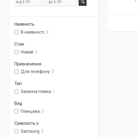
Г
Наявність
В наявності
3
Стан
Новий
3
Призначення
Для телефону
3
Тип
Захисна плівка
1
Вид
Глянцева
3
Сумісність з
Samsung
3