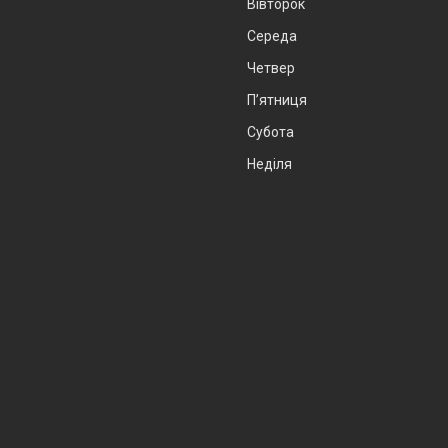
Вівторок
Середа
Четвер
Пʼятниця
Субота
Неділя