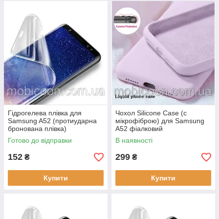
Гідрогелева плівка для
Чохол Silicone Case (c
Samsung A52 (протиударна
мікрофіброю) для Samsung
бронована плівка)
A52 фіалковий
Готово до відправки
В наявності
152
299
₴
₴
Купити
Купити