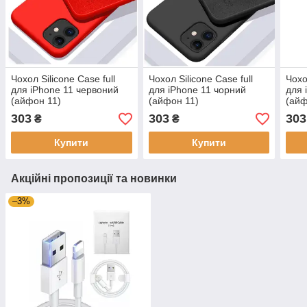
Чохол Silicone Case full
Чохол Silicone Case full
Чохо
для iPhone 11 червоний
для iPhone 11 чорний
для 
(айфон 11)
(айфон 11)
(айф
303
303
303
₴
₴
Купити
Купити
Акційні пропозиції та новинки
–3%