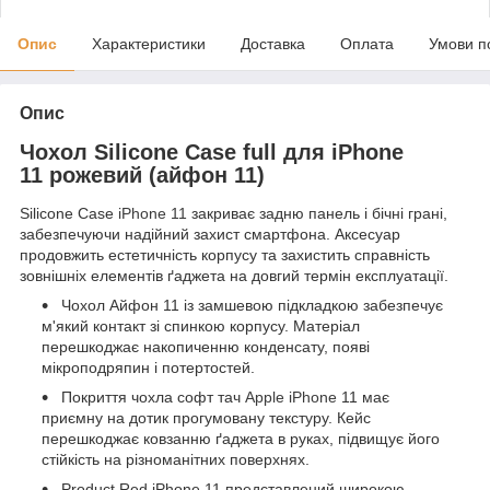
Опис
Характеристики
Доставка
Оплата
Умови п
Опис
Чохол Silicone Case full для iPhone
11 рожевий (айфон 11)
Silicone Case
iPhone 11
закриває задню панель і бічні грані,
забезпечуючи надійний захист смартфона. Аксесуар
продовжить естетичність корпусу та захистить справність
зовнішніх елементів ґаджета на довгий термін експлуатації.
Чохол Айфон 11 із замшевою підкладкою забезпечує
м'який контакт зі спинкою корпусу. Матеріал
перешкоджає накопиченню конденсату, появі
мікроподряпин і потертостей.
Покриття чохла софт тач
Apple
iPhone
11 має
приємну на дотик прогумовану текстуру. Кейс
перешкоджає ковзанню ґаджета в руках, підвищує його
стійкість на різноманітних поверхнях.
Product Red iPhone 11 представлений широкою