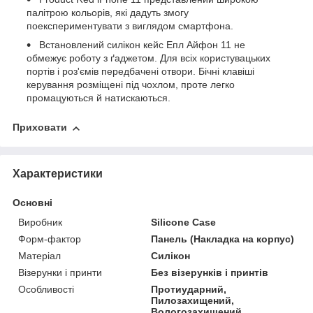
палітрою кольорів, які дадуть змогу
поекспериментувати з виглядом смартфона.
Встановлений силікон кейс Епл Айфон 11 не
обмежує роботу з ґаджетом. Для всіх користувацьких
портів і роз'ємів передбачені отвори. Бічні клавіші
керування розміщені під чохлом, проте легко
промацуються й натискаються.
Приховати
Характеристики
Основні
Виробник
Silicone Case
Форм-фактор
Панель (Накладка на корпус)
Матеріал
Силікон
Візерунки і принти
Без візерунків і принтів
Особливості
Протиударний,
Пилозахищений,
Вологозахищений