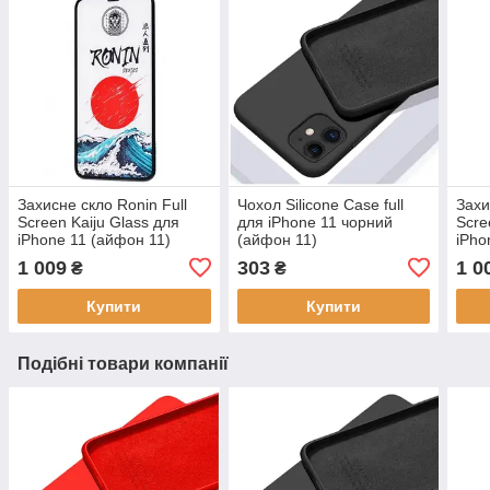
Захисне скло Ronin Full
Чохол Silicone Case full
Захи
Screen Kaiju Glass для
для iPhone 11 чорний
Scre
iPhone 11 (айфон 11)
(айфон 11)
iPho
1 009
303
1 0
₴
₴
Купити
Купити
Подібні товари компанії