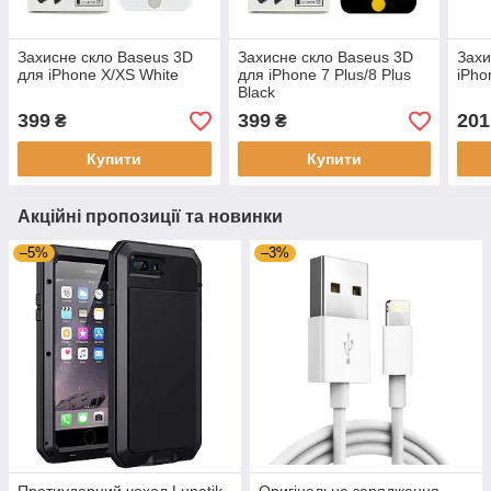
Захисне скло Baseus 3D
Захисне скло Baseus 3D
Захи
для iPhone X/XS White
для iPhone 7 Plus/8 Plus
iPho
Black
399
399
201
₴
₴
Купити
Купити
Акційні пропозиції та новинки
–5%
–3%