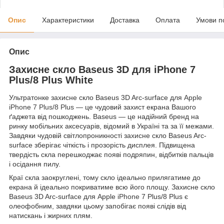
Опис
Характеристики
Доставка
Оплата
Умови п
Опис
Захисне скло Baseus 3D для iPhone 7
Plus/8 Plus White
Ультратонке захисне скло Baseus 3D Arc-surface для
Apple
iPhone 7 Plus/8 Plus
— це чудовий захист екрана Вашого
ґаджета від пошкоджень. Baseus — це надійний бренд на
ринку мобільних аксесуарів, відомий в Україні та за її межами.
Завдяки чудовій світлопроникності захисне скло Baseus Arc-
surface зберігає чіткість і прозорість дисплея. Підвищена
твердість скла перешкоджає появі подряпин, відбитків пальців
і осідання пилу.
Краї скла заокруглені, тому скло ідеально прилягатиме до
екрана й ідеально покриватиме всю його площу. Захисне скло
Baseus 3D Arc-surface для Apple
iPhone
7 Plus/8 Plus є
олеофобним, завдяки цьому запобігає появі слідів від
натискань і жирних плям.