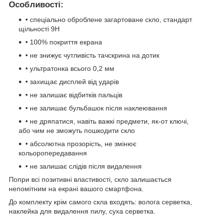
Особливості
:
• спеціально оброблене загартоване скло, стандарт
щільності 9H
• 100% покриття екрана
• не знижує чутливість тачскрина на дотик
• ультратонка всього 0,2 мм
• захищає дисплей від ударів
• не залишає відбитків пальців
• не залишає бульбашок після наклеювання
• не дряпатися, навіть важкі предмети, як-от ключі,
або чим не зможуть пошкодити скло
• абсолютна прозорість, не змінює
кольоропередавання
• не залишає слідів після видалення
Попри всі позитивні властивості, скло залишається
непомітним на екрані вашого смартфона.
До комплекту крім самого скла входять: волога серветка,
наклейка для видалення пилу, суха серветка.