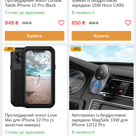
Протиударний чохол Lunatik
тримач із бездротовою
Taktik iPhone 12 Pro Black
зарядкою 15W Hoco CA90
Black для iPhone 12/12 Pro
Готово до відправки
В наявності
949
850
₴
₴
999 ₴
890 ₴
Купити
Купити
–4%
–4%
Протиударний чохол Love
Автотримач із бездротовою
Mei для iPhone 12 Pro (з
зарядкою MagSafe 15W для
захистом камери)
iPhone 12/12 Pro
Готово до відправки
В наявності