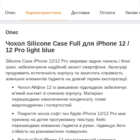
Опис
Характеристики
Доставка
Оплата
Умови 
Опис
Чохол Silicone Case Full для iPhone 12 /
12 Pro light blue
Silicone Case
iPhone 12/12 Pro
закриває задню панель і бічні
грані, забезпечуючи надійний захист смартфона. Аксесуар
продовжить естетичність корпусу та захистить справність
зовнішніх елементів ґаджета на довгий термін експлуатації.
Чохол Айфон 12 із замшевою підкладкою забезпечує
м'який контакт зі спинкою корпусу. Матеріал
перешкоджає накопиченню конденсату, появі
мікроподряпин і потертостей.
Покриття чохла софт тач
Apple
iPhone
12/12 Pro має
приємну на дотик прогумовану текстуру. Кейс
перешкоджає ковзанню ґаджета в руках, підвищує його
стійкість на різноманітних поверхнях.
Product Red iPhone 12 представлений широкою