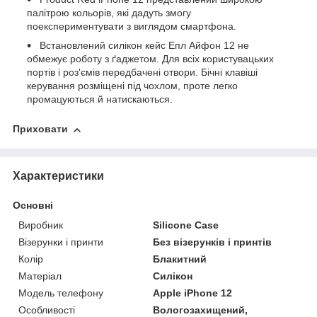
палітрою кольорів, які дадуть змогу
поекспериментувати з виглядом смартфона.
Встановлений силікон кейс Епл Айфон 12 не
обмежує роботу з ґаджетом. Для всіх користувацьких
портів і роз'ємів передбачені отвори. Бічні клавіші
керування розміщені під чохлом, проте легко
промацуються й натискаються.
Приховати
Характеристики
Основні
Виробник
Silicone Case
Візерунки і принти
Без візерунків і принтів
Колір
Блакитний
Матеріал
Силікон
Модель телефону
Apple iPhone 12
Особливості
Вологозахищений,