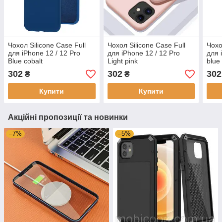
Чохол Silicone Case Full
Чохол Silicone Case Full
Чохо
для iPhone 12 / 12 Pro
для iPhone 12 / 12 Pro
для 
Blue cobalt
Light pink
blue
302
302
302
₴
₴
Купити
Купити
Акційні пропозиції та новинки
–7%
–5%