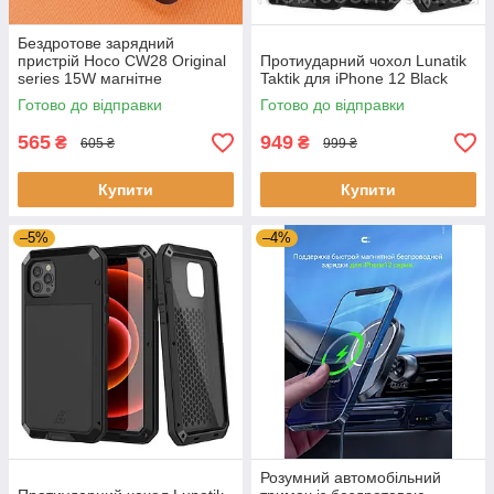
Бездротове зарядний
пристрій Hoco CW28 Original
Протиударний чохол Lunatik
series 15W магнітне
Taktik для iPhone 12 Black
Готово до відправки
Готово до відправки
565
949
₴
₴
605 ₴
999 ₴
Купити
Купити
–5%
–4%
Розумний автомобільний