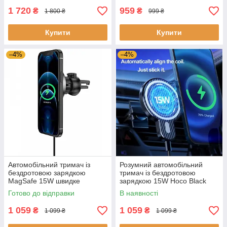
1 720
959
₴
₴
1 800 ₴
999 ₴
Купити
Купити
–4%
–4%
Автомобільний тримач із
Розумний автомобільний
бездротовою зарядкою
тримач із бездротовою
MagSafe 15W швидке
зарядкою 15W Hoco Black
заряджання для iPhone 12/12
для iPhone 12
Готово до відправки
В наявності
Pro
1 059
1 059
₴
₴
1 099 ₴
1 099 ₴