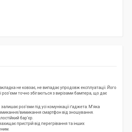
накладка не ковзає, не випадає упродовж експлуатації. Його
 роз'єми точно збігаються з вирізами бампера, що дає
залишає роз'єми під усі комунікації ґаджета. М'яка
у вмикання/вимикання смартфон від зношування.
лостійкий бар'єр.
 захищає пристрій від перегрівання та інших
еним.