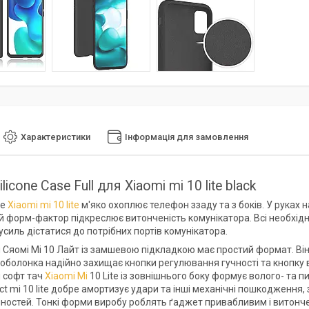
Характеристики
Інформація для замовлення
licone Case Full для Xiaomi mi 10 lite black
se
Xiaomi mi 10 lite
м'яко охоплює телефон ззаду та з боків. У руках 
 форм-фактор підкреслює витонченість комунікатора. Всі необхідні
усиль дістатися до потрібних портів комунікатора.
Сяомі Мі 10 Лайт із замшевою підкладкою має простий формат. Він 
 оболонка надійно захищає кнопки регулювання гучності та кнопк
 софт тач
Xiaomi Mi
10 Lite із зовнішнього боку формує волого- та пи
t mi 10 lite добре амортизує удари та інші механічні пошкодження,
ностей. Тонкі форми виробу роблять ґаджет привабливим і витонч