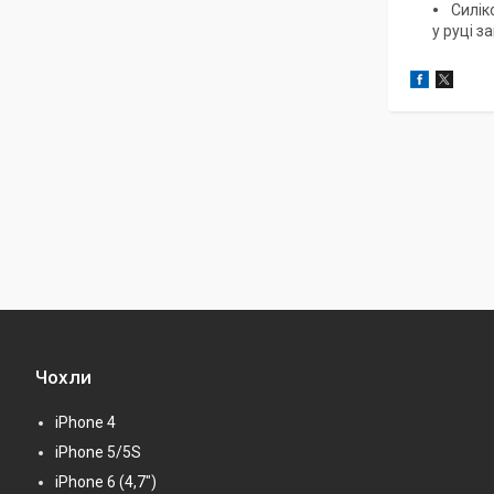
Силіко
у руці з
Чохли
iPhone 4
iPhone 5/5S
iPhone 6 (4,7")