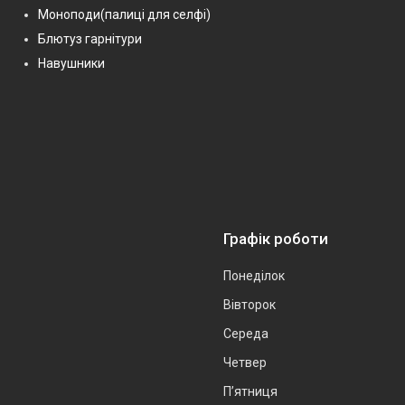
Моноподи(палиці для селфі)
Блютуз гарнітури
Навушники
Графік роботи
Понеділок
Вівторок
Середа
Четвер
Пʼятниця