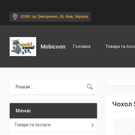
02081 пр.Григоренко, 26, Київ, Україна
Mobicoon
Головна
Товари та пос
Чохол S
Товари та послуги