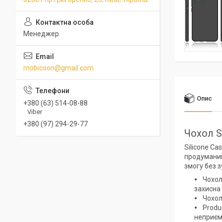
Менеджер
mobicoon@gmail.com
Опис
+380 (63) 514-08-88
Viber
+380 (97) 294-29-77
Чохол Si
Silicone Ca
продуманий
змогу без з
Чохол 
захисна
Чохол
Produc
неприєм