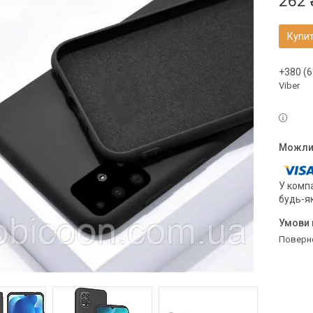
262 
Купи
+380 (6
Viber
У компа
будь-я
поверн