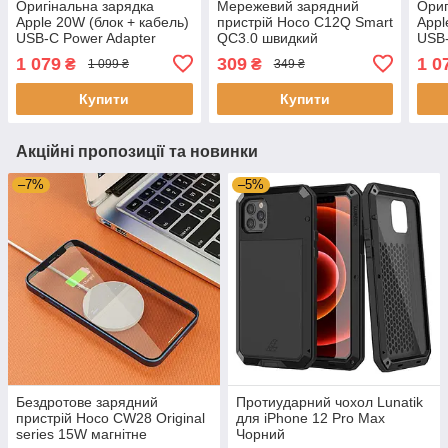
Оригінальна зарядка
Мережевий зарядний
Ориг
Apple 20W (блок + кабель)
пристрій Hoco C12Q Smart
Appl
USB-C Power Adapter
QC3.0 швидкий
USB-
заряджання адаптер
1 079
309
1 0
₴
₴
1 099 ₴
349 ₴
(1USB/3A/18W) + кабель
Type-C чорний
Купити
Купити
Акційні пропозиції та новинки
–7%
–5%
Бездротове зарядний
Протиударний чохол Lunatik
пристрій Hoco CW28 Original
для iPhone 12 Pro Max
series 15W магнітне
Чорний