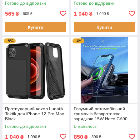
Готово до відправки
Готово до відправки
565
1 040
₴
₴
605 ₴
1 090 ₴
Купити
Купити
–5%
–4%
Протиударний чохол Lunatik
Розумний автомобільний
Taktik для iPhone 12 Pro Max
тримач із бездротовою
Black
зарядкою 15W Hoco CA90
Black для iPhone 12 Pro Max
Готово до відправки
В наявності
1 040
850
₴
₴
1 090 ₴
890 ₴