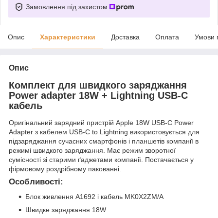
Замовлення під захистом
Опис
Характеристики
Доставка
Оплата
Умови 
Опис
Комплект для швидкого заряджання
Power adapter 18W + Lightning USB-C
кабель
Оригінальний зарядний пристрій
Apple
18W USB-C Power
Adapter з кабелем USB-C to Lightning використовується для
підзаряджання сучасних смартфонів і планшетів компанії в
режимі швидкого заряджання. Має режим зворотної
сумісності зі старими ґаджетами компанії. Постачається у
фірмовому роздрібному пакованні.
Особливості
:
Блок живлення A1692 і кабель MK0X2ZM/A
Швидке заряджання 18W