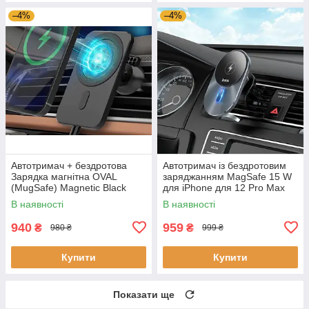
–4%
–4%
Автотримач + бездротова
Автотримач із бездротовим
Зарядка магнітна OVAL
заряджанням MagSafe 15 W
(MugSafe) Magnetic Black
для iPhone для 12 Pro Max
В наявності
В наявності
940
959
₴
₴
980 ₴
999 ₴
Купити
Купити
Показати ще