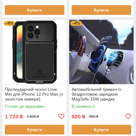
Купити
Купити
–4%
–4%
Протиударний чохол Love
Автомобільний тримач із
Mei для iPhone 12 Pro Max (з
бездротовою зарядкою
захистом камери)
MagSafe 15W швидке
заряджання для iPhone 12
Готово до відправки
В наявності
Pro Max
1 720
920
₴
₴
1 800 ₴
960 ₴
Купити
Купити