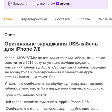
Замовлення під захистом
Опис
Характеристики
Доставка
Оплата
Умови п
Опис
Оригінальне заряджання USB-кабель
для iPhone 7/8
Кабель MD818ZM/A це восьмиконтактний кабель, який почав
своє життя з 2012 року та успішно замінив тридцять
контактний кабель від Apple. Сьогодні такий кабель повсюдно
застосовується зі смартфонами та
планшетами
Apple
останніх поколінь, а також iPod.
Унікальною особливістю, на відміну від тридцятьконтактного
кабелю, є можливість його під'єднання будь-якою стороною.
Сумісність кабелю MD818
Цей кабель повністю сумісний з Apple:
iPhone 7 / 8
Особливістю є монолітна конструкція, надійне виготовлення