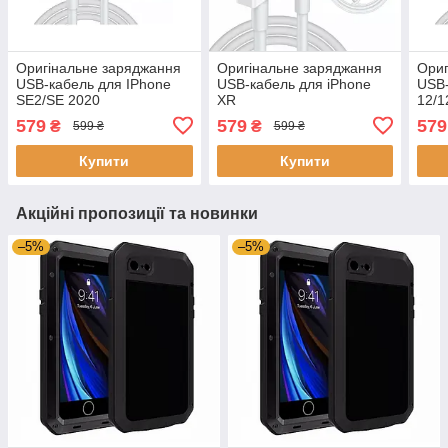
Оригінальне заряджання
Оригінальне заряджання
Ориг
USB-кабель для IPhone
USB-кабель для iPhone
USB-
SE2/SE 2020
XR
12/1
579
579
579
₴
₴
599 ₴
599 ₴
Купити
Купити
Акційні пропозиції та новинки
–5%
–5%