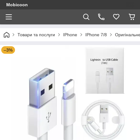
Mobicoon
Товари та послуги
IPhone
IPhone 7/8
Оригінальне
–3%