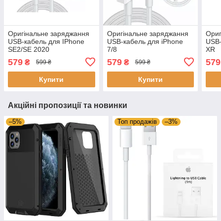
Оригінальне заряджання
Оригінальне заряджання
Ориг
USB-кабель для IPhone
USB-кабель для iPhone
USB-
SE2/SE 2020
7/8
XR
579
579
579
₴
₴
599 ₴
599 ₴
Купити
Купити
Акційні пропозиції та новинки
–5%
Топ продажів
–3%