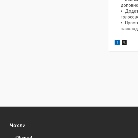
доповню
Додат
голосово
Прости
насолод
Чохли
iPhone 4