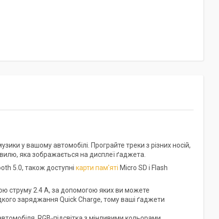
зики у вашому автомобілі. Програйте треки з різних носій,
вилю, яка зображається на дисплеї ґаджета.
oth 5.0, також доступні
карти пам'яті
Micro SD і Flash
ою струму 2.4 А, за допомогою яких ви можете
идкого заряджання Quick Charge, тому ваші ґаджети
 автомобіля, RGB-підсвітка з мінливими кольорами