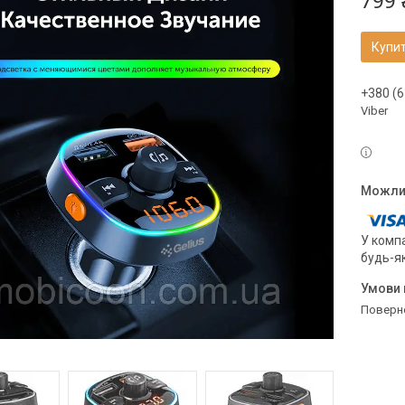
799 
Купи
+380 (6
Viber
У компа
будь-я
поверн