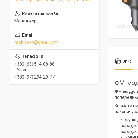
Менеджер
mobicoon@gmail.com
Опис
+380 (63) 514-08-88
Viber
+380 (97) 294-29-77
ФМ-моду
Фм модуля
попередньо
Зв'язати с
накопичува
Функц
заряджа
заряджа
Зовніш