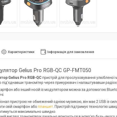
Характеристики
Інформація для замовлення
лятор Gelius Pro RGB-QC GP-FMT050
тор Gelius Pro RGB-QC
пристрій для прослуховування улюбленої му
 під'єднавши трансмітер через прикурювач і налаштувавши радіох
мартфон або інший носій із модулятором можна за допомогою Blueto
чі.
іонал пристрою не обмежений однією музикою, він має 2 USB із сил
ти свій смартфон або
планшет
. Пристрій підтримує технологію шв
тимуться максимально швидко.
ній вигляд трансмітера ідеально вписується в інтер'єр будь-якого