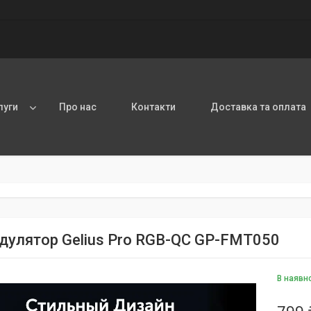
луги
Про нас
Контакти
Доставка та оплата
улятор Gelius Pro RGB-QC GP-FMT050
В наявн