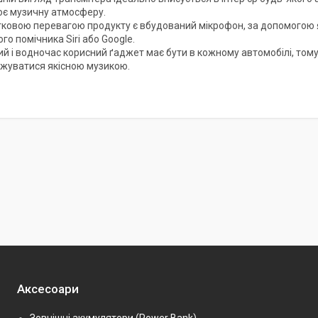
є музичну атмосферу.
ковою перевагою продукту є вбудований мікрофон, за допомогою я
го помічника Siri або Google.
й і водночас корисний ґаджет має бути в кожному автомобілі, тому
жуватися якісною музикою.
Аксесоари
Зовнішні акумулятори (Power Bank)