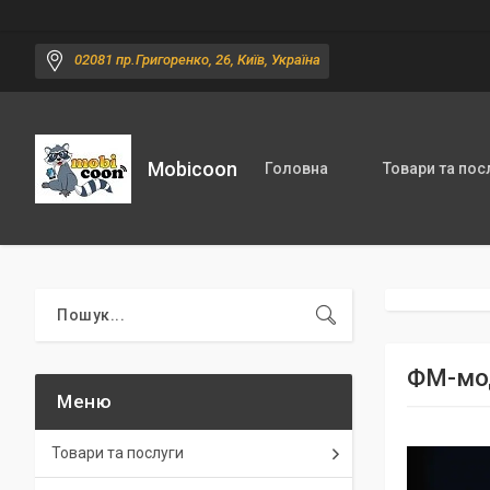
02081 пр.Григоренко, 26, Київ, Україна
Mobicoon
Головна
Товари та пос
ФМ-мод
Товари та послуги