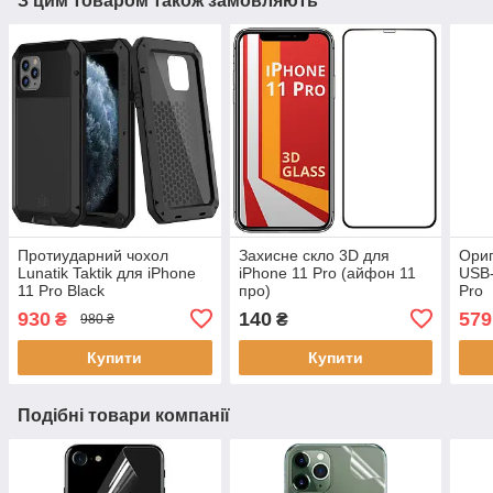
З цим товаром також замовляють
Протиударний чохол
Захисне скло 3D для
Ориг
Lunatik Taktik для iPhone
iPhone 11 Pro (айфон 11
USB-
11 Pro Black
про)
Pro
930
140
579
₴
₴
980 ₴
Купити
Купити
Подібні товари компанії