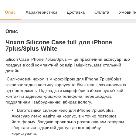
Опис
Характеристики
Доставка
Оплата
Умови п
Опис
Чохол Silicone Case full для iPhone
7plus/8plus White
Silicon Case
iPhone
7plus/8plus — це практичний аксесуар, що
поєднує в собі компактний розмір і міцність, має стильний
дизайн.
Силіконовий чохол із мікрофіброю для iPhone 7plus/8plus
закриває задню частину корпусу та бічні грані, захищаючи їх
від пошкоджень. Підкладка з мікрофібри забезпечує м'який
контакт із задньою кришкою телефона, перешкоджає
подряпинам і забрудненню, вбирає вологу.
Виготовився силікон кейс для iPhone 7plus/8plus.
Аксесуар легко надіти на корпус, він точно повторює
його форму. Завдяки правильно розташованим отворам
зберігається відкритий доступ до інтерфейсу
користувача.