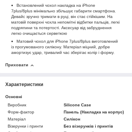
Встановлений чохол накладка на iPhone
7plus/8plus мінімально збільшує габарити смартфона.
Девайс зручно тримати в руці, він стає стійкішим. На
матовій поверхні чохла непомітні відбитки пальців, легкі
подряпини та потертості. Аксесуар від забруднення
легко очищається серветкою
Матовий чохол для iPhone 7plus/8plus виготовлений
із прогумованого силікону. Матеріал міцний, добре
амортизує удар, тривалий час зберігає колір і форму.
Приховати
Характеристики
Основні
Виробник
Silicone Case
Форм-фактор
Панель (Накладка на корпус)
Матеріал
Силікон
Візерунки і принти
Без візерунків і принтів