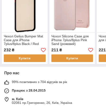
Чехол Gelius Bumper Mat
Чохол Silicone Case для
Чохо
Case для iPhone
iPhone 7plus/8plus Pink
для 
7plus/8plus Black / Red
Sand (рожевий)
232
211
221
₴
₴
Купити
Купити
Про нас
99% позитивних з 704 відгуків за рік
Працює з 28.04.2015
м. Київ
02081 пр.Григоренко, 26, Київ, Україна