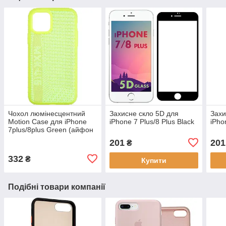
Чохол люмінесцентний
Захисне скло 5D для
Захи
Motion Case для iPhone
iPhone 7 Plus/8 Plus Black
iPho
7plus/8plus Green (айфон
7 плюс/8плюс)
201
201
₴
332
₴
Купити
Подібні товари компанії