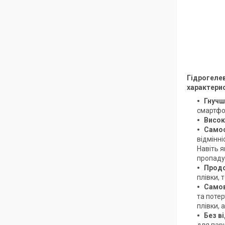
Гідрогелев
характери
Гнучш
смартфон
Висок
Самос
відмінні
Навіть 
пропаду
Продо
плівки,
Самов
та потер
плівки,
Без в
для пару