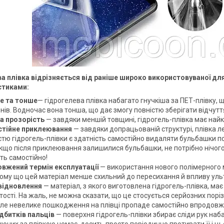
а плівка відрізняється від раніше широко використовуваної дл
стиками:
е та тонше
— гідрогелева плівка набагато гнучкіша за ПЕТ-плівку, щ
ів. Водночас вона тонша, що дає змогу повністю зберігати відчуття 
а прозорість
— завдяки меншій товщині, гідрогель-плівка має найк
тійне приклеювання
— завдяки допрацьованій структурі, плівка 
стю гідрогель-плівки є здатність самостійно видаляти бульбашки по
якщо після приклеювання залишилися бульбашки, не потрібно нічого
ть самостійно!
вжений термін експлуатації
— використання нового полімерного м
 тому що цей матеріал менше схильний до пересихання й впливу уль
ідновлення
— матеріал, з якого виготовлена гідрогель-плівка, ма
тості. На жаль, не можна сказати, що це стосується серйозних поріз
 але невелике пошкодження на плівці пропаде самостійно впродовж
ідбитків пальців
— поверхня гідрогель-плівки збирає сліди рук наб
ючих за плівкою немає, досить просто періодично протирати її і ць