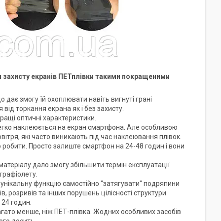
я захисту екранів ПЕТплівки такими покращеними
о дає змогу їй охоплювати навіть вигнуті грані
від торкання екрана як і без захисту.
ращі оптичні характеристики.
легко наклеюється на екран смартфона. Але особливою
вітря, які часто виникають під час наклеювання плівок.
 робити. Просто залиште смартфон на 24-48 годин і вони
атеріалу дало змогу збільшити термін експлуатації
трафіолету.
є унікальну функцію самостійно "затягувати" подряпини
ів, розривів та інших порушень цілісності структури
 24 годин.
агато менше, ніж ПЕТ-плівка. Жодних особливих засобів
ого досить.