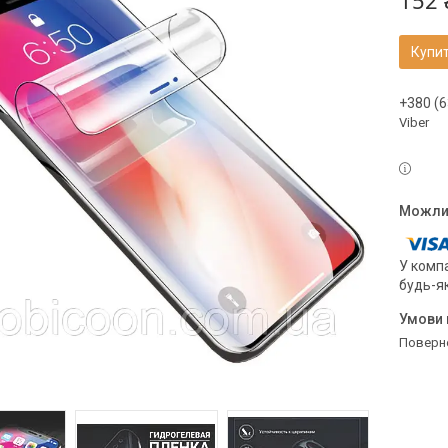
152 
Купи
+380 (6
Viber
У компа
будь-я
поверн