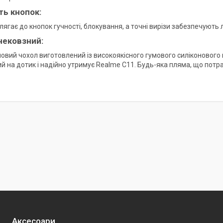
ть кнопок:
ягає до кнопок гучності, блокування, а точні вирізи забезпечують ле
 нековзний:
новий чохол виготовлений із високоякісного гумового силіконового 
ий на дотик і надійно утримує Realme C11. Будь-яка пляма, що потр
Аксесоари