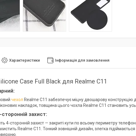
Характеристики
Інформація для замовлення
ilicone Case Full Black для Realme С11
арний:
новий
чехол
Realme C11 забезпечує міцну двошарову конструкцію для
конових накладок, товщина цього чохла Realme C11 становить усьог
-сторонній захист:
ть 4-сторонній захист — закриті кути по всьому периметру телефон
ахистить Realme C11. Тонкий зовнішній дизайн, злегка підіймається
оверхню.