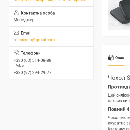
Менеджер
mobicoon@gmail.com
Опис
+380 (63) 514-08-88
Viber
+380 (97) 294-29-77
Чохол S
Протиуд
Цей силіко
важких силі
Повний 4
Чохол місти
акуратно з
будь-яку п