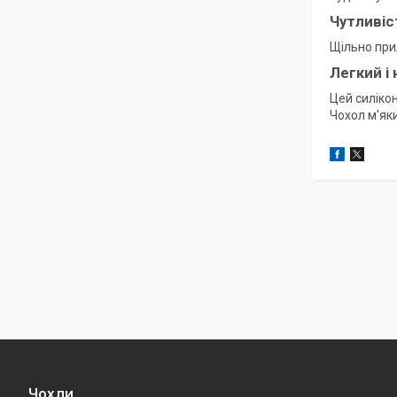
Чутливіс
Щільно прил
Легкий і
Цей силіко
Чохол м'як
Чохли