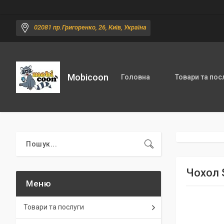
02081 пр.Григоренко, 26, Київ, Україна
Mobicoon
Головна
Товари та пос
Чохол S
Товари та послуги