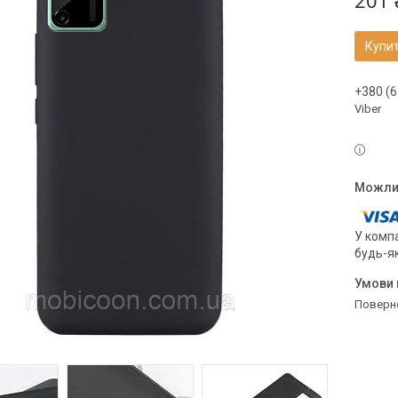
201 
Купи
+380 (6
Viber
У компа
будь-я
поверн