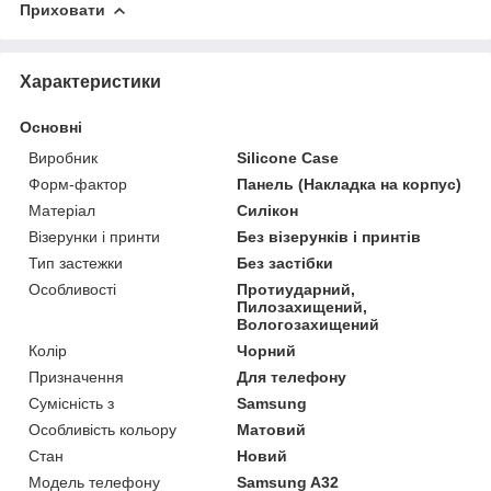
Приховати
Характеристики
Основні
Виробник
Silicone Case
Форм-фактор
Панель (Накладка на корпус)
Матеріал
Силікон
Візерунки і принти
Без візерунків і принтів
Тип застежки
Без застібки
Особливості
Протиударний,
Пилозахищений,
Вологозахищений
Колір
Чорний
Призначення
Для телефону
Сумісність з
Samsung
Особливість кольору
Матовий
Стан
Новий
Модель телефону
Samsung A32