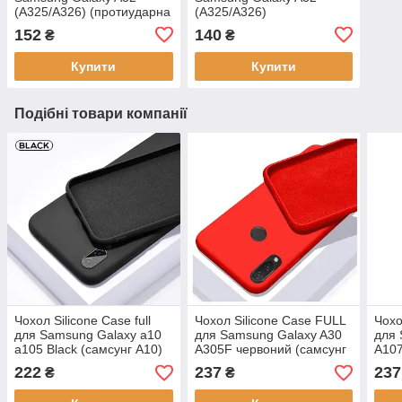
(A325/A326) (протиударна
(A325/A326)
бронована плівка)
152
140
₴
₴
Купити
Купити
Подібні товари компанії
Чохол Silicone Case full
Чохол Silicone Case FULL
Чохо
для Samsung Galaxy а10
для Samsung Galaxy A30
для 
a105 Black (самсунг А10)
A305F червоний (самсунг
A107
галаксі а30ф)
а10с
222
237
237
₴
₴