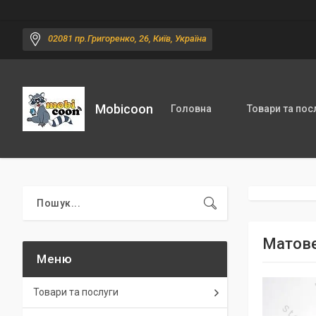
02081 пр.Григоренко, 26, Київ, Україна
Mobicoon
Головна
Товари та пос
Матове
Товари та послуги