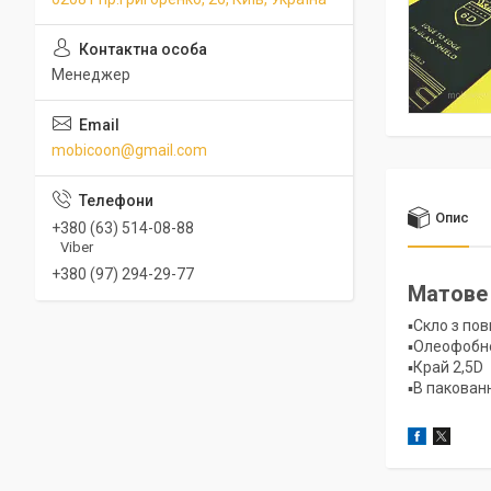
Менеджер
mobicoon@gmail.com
Опис
+380 (63) 514-08-88
Viber
+380 (97) 294-29-77
Матове 
▪️Скло з п
▪️Олеофобн
▪️Край 2,5D
▪️В пакованн