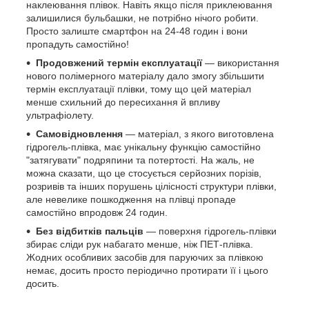
наклеювання плівок. Навіть якщо після приклеювання
залишилися бульбашки, не потрібно нічого робити.
Просто залиште смартфон на 24-48 годин і вони
пропадуть самостійно!
Продовжений термін експлуатації
— використання
нового полімерного матеріалу дало змогу збільшити
термін експлуатації плівки, тому що цей матеріал
менше схильний до пересихання й впливу
ультрафіолету.
Самовідновлення
— матеріал, з якого виготовлена
гідрогель-плівка, має унікальну функцію самостійно
"затягувати" подряпини та потертості. На жаль, не
можна сказати, що це стосується серйозних порізів,
розривів та інших порушень цілісності структури плівки,
але невелике пошкодження на плівці пропаде
самостійно впродовж 24 годин.
Без відбитків пальців
— поверхня гідрогель-плівки
збирає сліди рук набагато менше, ніж ПЕТ-плівка.
Жодних особливих засобів для паруючих за плівкою
немає, досить просто періодично протирати її і цього
досить.