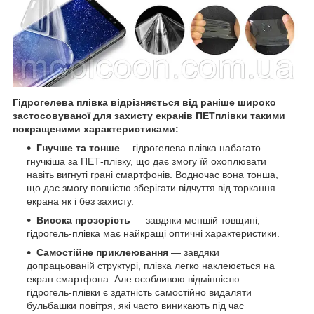
Гідрогелева плівка відрізняється від раніше широко
застосовуваної для захисту екранів ПЕТплівки такими
покращеними характеристиками:
Гнучше та тонше
— гідрогелева плівка набагато
гнучкіша за ПЕТ-плівку, що дає змогу їй охоплювати
навіть вигнуті грані смартфонів. Водночас вона тонша,
що дає змогу повністю зберігати відчуття від торкання
екрана як і без захисту.
Висока прозорість
— завдяки меншій товщині,
гідрогель-плівка має найкращі оптичні характеристики.
Самостійне приклеювання
— завдяки
допрацьованій структурі, плівка легко наклеюється на
екран смартфона. Але особливою відмінністю
гідрогель-плівки є здатність самостійно видаляти
бульбашки повітря, які часто виникають під час