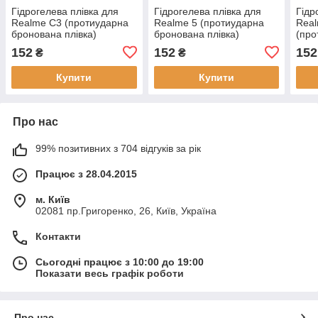
Гідрогелева плівка для
Гідрогелева плівка для
Гідр
Realme C3 (протиударна
Realme 5 (протиударна
Real
бронована плівка)
бронована плівка)
(про
плів
152
152
152
₴
₴
Купити
Купити
Про нас
99% позитивних з 704 відгуків за рік
Працює з 28.04.2015
м. Київ
02081 пр.Григоренко, 26, Київ, Україна
Контакти
Сьогодні працює з 10:00 до 19:00
Показати весь графік роботи
Про нас