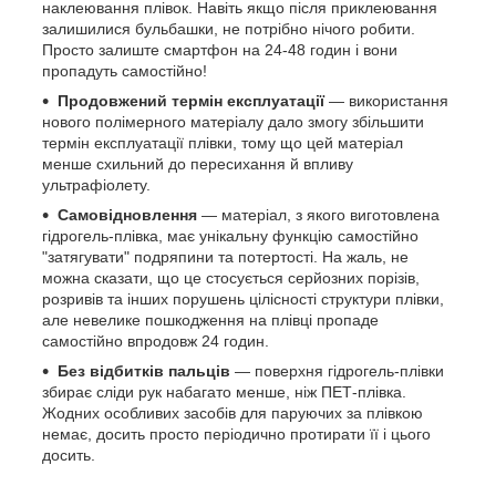
наклеювання плівок. Навіть якщо після приклеювання
залишилися бульбашки, не потрібно нічого робити.
Просто залиште смартфон на 24-48 годин і вони
пропадуть самостійно!
Продовжений термін експлуатації
— використання
нового полімерного матеріалу дало змогу збільшити
термін експлуатації плівки, тому що цей матеріал
менше схильний до пересихання й впливу
ультрафіолету.
Самовідновлення
— матеріал, з якого виготовлена
гідрогель-плівка, має унікальну функцію самостійно
"затягувати" подряпини та потертості. На жаль, не
можна сказати, що це стосується серйозних порізів,
розривів та інших порушень цілісності структури плівки,
але невелике пошкодження на плівці пропаде
самостійно впродовж 24 годин.
Без відбитків пальців
— поверхня гідрогель-плівки
збирає сліди рук набагато менше, ніж ПЕТ-плівка.
Жодних особливих засобів для паруючих за плівкою
немає, досить просто періодично протирати її і цього
досить.