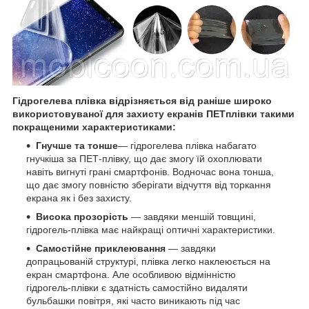
Гідрогелева плівка відрізняється від раніше широко
використовуваної для захисту екранів ПЕТплівки такими
покращеними характеристиками:
Гнучше та тонше
— гідрогелева плівка набагато
гнучкіша за ПЕТ-плівку, що дає змогу їй охоплювати
навіть вигнуті грані смартфонів. Водночас вона тонша,
що дає змогу повністю зберігати відчуття від торкання
екрана як і без захисту.
Висока прозорість
— завдяки меншій товщині,
гідрогель-плівка має найкращі оптичні характеристики.
Самостійне приклеювання
— завдяки
допрацьованій структурі, плівка легко наклеюється на
екран смартфона. Але особливою відмінністю
гідрогель-плівки є здатність самостійно видаляти
бульбашки повітря, які часто виникають під час