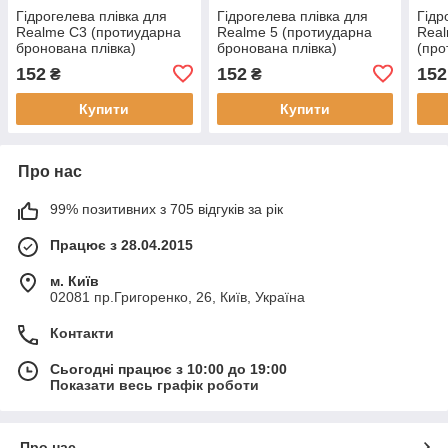
Гідрогелева плівка для
Гідрогелева плівка для
Гідр
Realme C3 (протиударна
Realme 5 (протиударна
Real
бронована плівка)
бронована плівка)
(про
плів
152
152
152
₴
₴
Купити
Купити
Про нас
99% позитивних з 705 відгуків за рік
Працює з 28.04.2015
м. Київ
02081 пр.Григоренко, 26, Київ, Україна
Контакти
Сьогодні працює з 10:00 до 19:00
Показати весь графік роботи
Про нас