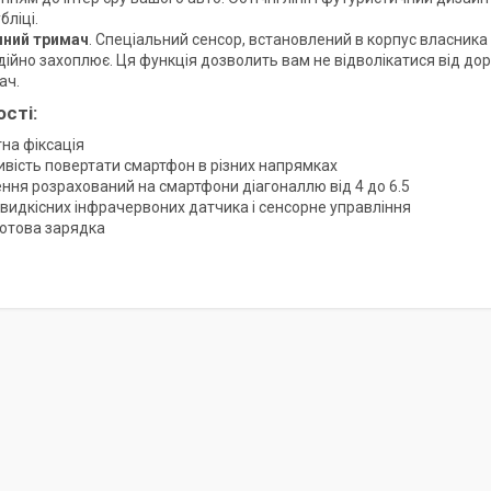
бліці.
ний тримач
. Спеціальний сенсор, встановлений в корпус власника
дійно захоплює. Ця функція дозволить вам не відволікатися від дор
ач.
ості
:
на фіксація
вість повертати смартфон в різних напрямках
ення розрахований на смартфони діагоналлю від 4 до 6.5
видкісних інфрачервоних датчика і сенсорне управління
отова зарядка