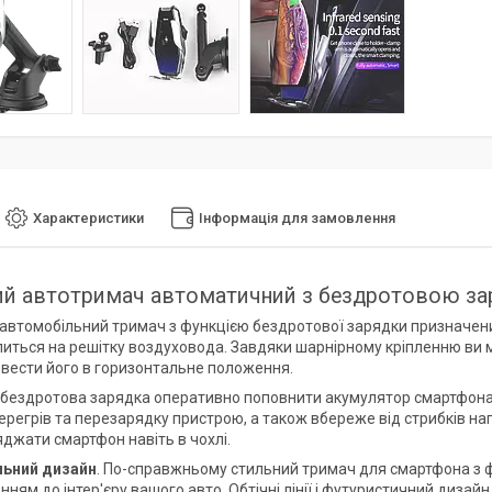
Характеристики
Інформація для замовлення
й автотримач автоматичний з бездротовою з
автомобільний тримач з функцією бездротової зарядки призначени
питься на решітку воздуховода. Завдяки шарнірному кріпленню ви 
евести його в горизонтальне положення.
бездротова зарядка оперативно поповнити акумулятор смартфона д
перегрів та перезарядку пристрою, а також вбереже від стрибків н
джати смартфон навіть в чохлі.
льний дизайн
. По-справжньому стильний тримач для смартфона з 
ням до інтер'єру вашого авто. Обтічні лінії і футуристичний дизай