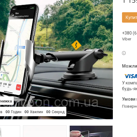
1 15
Купи
+380 (6
Viber
У компа
будь-я
поверн
ів
0
0
Годин
0
0
Хвилин
0
0
Секунд