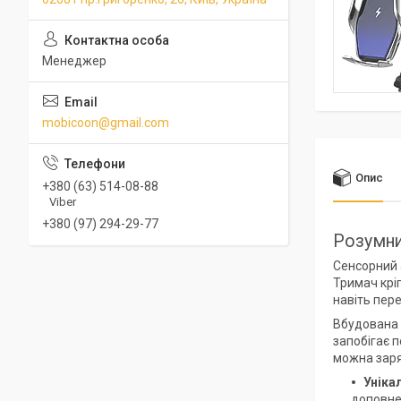
Менеджер
mobicoon@gmail.com
Опис
+380 (63) 514-08-88
Viber
+380 (97) 294-29-77
Розумни
Сенсорний 
Тримач
крі
навіть пер
Вбудована 
запобігає 
можна заря
Уніка
доповнен