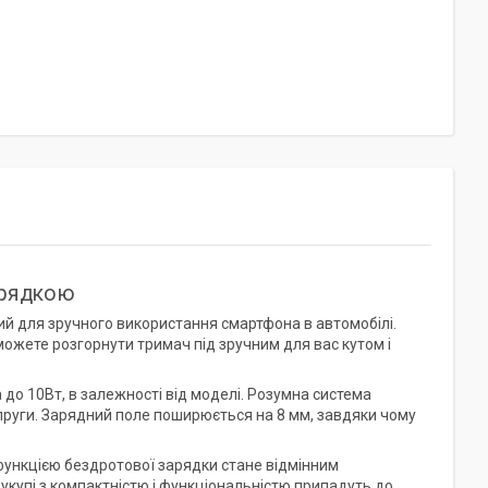
арядкою
й для зручного використання смартфона в автомобілі.
можете розгорнути тримач під зручним для вас кутом і
о 10Вт, в залежності від моделі. Розумна система
апруги. Зарядний поле поширюється на 8 мм, завдяки чому
функцією бездротової зарядки стане відмінним
н укупі з компактністю і функціональністю припадуть до