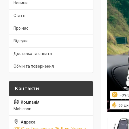
Новини
Статті
Про нас
Відгуки
Доставка та оплата
Обмін та повернення
–3%
0
0
Дн
Mobicoon
02081 пр.Григоренко, 26, Київ, Україна