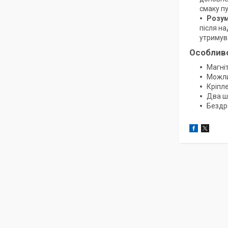
смаку пу
Розум
після на
утримув
Особлив
Магніт
Можли
Кріпл
Два ш
Бездр