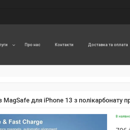
луги
Про нас
Контакти
Доставка та оплата
з MagSafe для iPhone 13 з полікарбонату п
В наявн