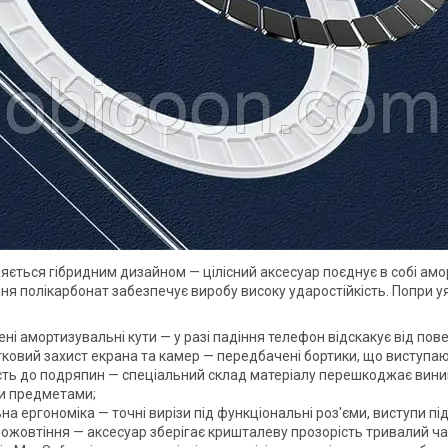
няється гібридним дизайном — цілісний аксесуар поєднує в собі ам
ня полікарбонат забезпечує виробу високу ударостійкість. Попри уя
ні амортизувальні кути — у разі падіння телефон відскакує від пов
ковий захист екрана та камер — передбачені бортики, що виступа
ість до подряпин — спеціальний склад матеріалу перешкоджає виник
и предметами;
на ергономіка — точні вирізи під функціональні роз'єми, виступи п
пожовтіння — аксесуар зберігає кришталеву прозорість тривалий ча