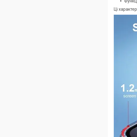
Функці
Ці характе