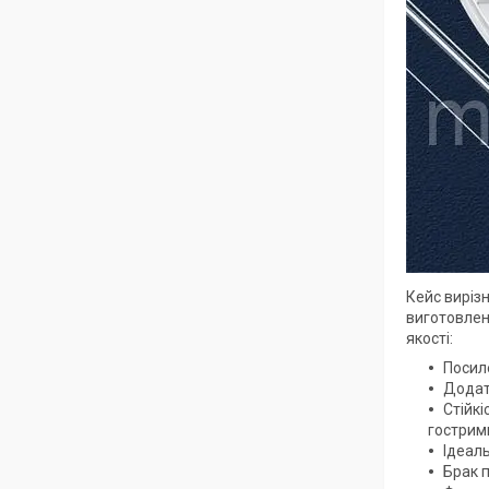
Кейс виріз
виготовлен
якості:
Посиле
Додат
Стійк
гострим
Ідеаль
Брак 