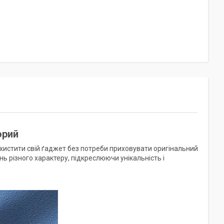
орий
ахистити свій ґаджет без потреби приховувати оригінальний
ь різного характеру, підкреслюючи унікальність і