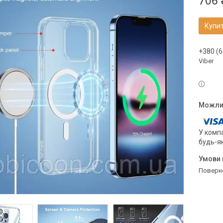
706 
Купи
+380 (6
Viber
У компа
будь-я
поверн