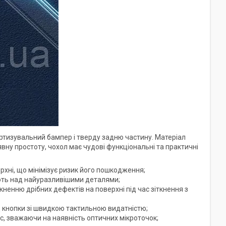
ортизувальний бампер і тверду задню частину. Матеріал
вну простоту, чохол має чудові функціональні та практичні
ерхні, що мінімізує ризик його пошкодження;
ють над найуразливішими деталями;
ненню дрібних дефектів на поверхні під час зіткнення з
ід кнопки зі швидкою тактильною видатністю;
с, зважаючи на наявність оптичних мікроточок;