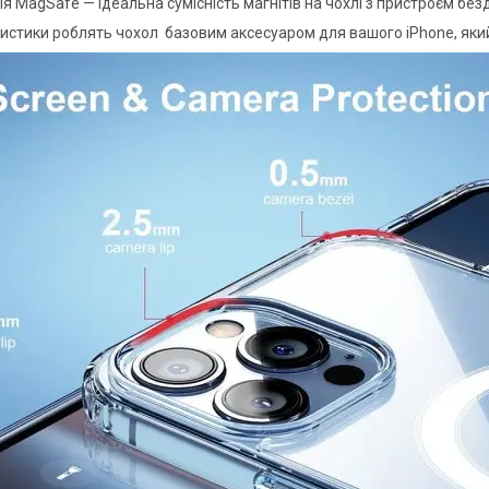
я MagSafe — ідеальна сумісність магнітів на чохлі з пристроєм бе
ристики роблять чохол базовим аксесуаром для вашого iPhone, яки