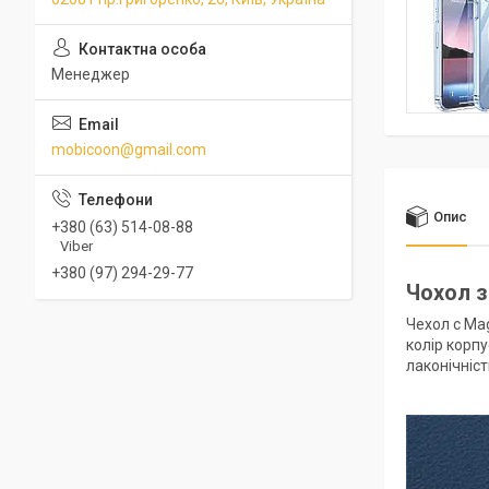
Менеджер
mobicoon@gmail.com
Опис
+380 (63) 514-08-88
Viber
+380 (97) 294-29-77
Чохол 
Чехол c Ma
колір корп
лаконічніс