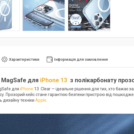
Характеристики
Інформація для замовлення
з MagSafe для
iPhone 13
з полікарбонату проз
gSafe для
iPhone
13 Clear — ідеальне рішення для тих, хто бажає з
усу. Прозорий кейс стане гарантією безпеки пристрою від пошкоджен
ть дизайну техніки
Apple
.