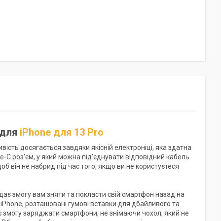
 для
iPhone для 13 Pro
сть досягається завдяки якісній електроніці, яка здатна
-C роз'єм, у який можна під'єднувати відповідний кабель
об він не набрид під час того, якщо ви не користуєтеся
 дає змогу вам зняти та покласти свій смартфон назад на
iPhone, розташовані гумові вставки для дбайливого та
є змогу заряджати смартфони, не знімаючи чохол, який не