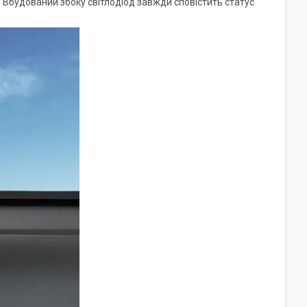
. Вбудований збоку світлодіод завжди сповістить статус