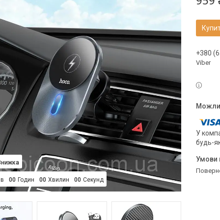
959 
Купи
+380 (6
Viber
У компа
будь-я
поверн
ів
0
0
Годин
0
0
Хвилин
0
0
Секунд