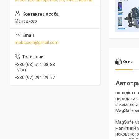
Менеджер
mobicoon@gmail.com
Опис
+380 (63) 514-08-88
Viber
+380 (97) 294-29-77
Автотр
володіє го
передати ч
із комплект
MagSafe за
MagSafe ма
магнітний 
нековзного