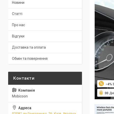
Новини
Статті
Про нас
Відгуки
Доставка та оплата
Обмін та повернення
–4%
0
0
Дн
Mobicoon
02081 пр.Григоренко, 26, Київ, Україна