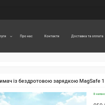
луги
Про нас
Контакти
Доставка та оплата
имач із бездротовою зарядкою MagSafe 15
В наявн