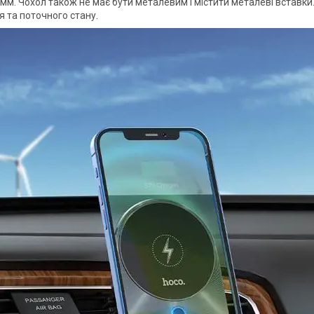
 мм. Чохол також не має бути металевим і містити металеві вставки
 та поточного стану.