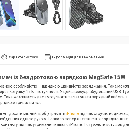
Характеристики
Інформація для замовлення
имач із бездротовою зарядкою MagSafe 15W
ловною особливістю — швидкою швидкістю заряджання. Така можливі
ерез котушку 15 Вт потужності. У цей аксесуар вбудований USB Type
у. Така можливість дає змогу зняти та заховати зарядний кабель, щ
рядкою тривалий час.
гніт досить міцний, щоб утримати
iPhone
під час струсів, водночас
майданчик однією рукою. Навколо поверхні зіткнення заряджання з 
 контакту під час утримання вашого iPhone. Потужність котушок да