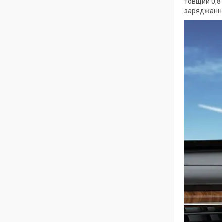
товщий 0,8
заряджання