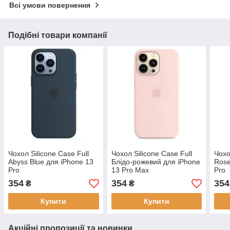
Всі умови повернення
Подібні товари компанії
Чохол Silicone Case Full
Чохол Silicone Case Full
Чохо
Abyss Blue для iPhone 13
Блідо-рожевий для iPhone
Rose
Pro
13 Pro Max
Pro
354
354
354
₴
₴
Купити
Купити
Акційні пропозиції та новинки