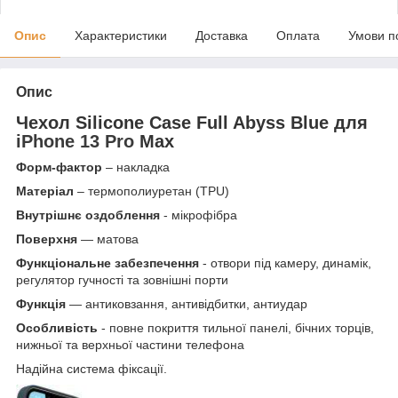
Опис
Характеристики
Доставка
Оплата
Умови п
Опис
Чехол Silicone Case Full
Abyss Blue
для
iPhone 13 Pro
Max
Форм-фактор
– накладка
Матеріал
– термополиуретан (TPU)
Внутрішнє оздоблення
- мікрофібра
Поверхня
— матова
Функціональне забезпечення
- отвори під камеру, динамік,
регулятор гучності та зовнішні порти
Функція
— антиковзання, антивідбитки, антиудар
Особливість
- повне покриття тильної панелі, бічних торців,
нижньої та верхньої частини телефона
Надійна система фіксації.