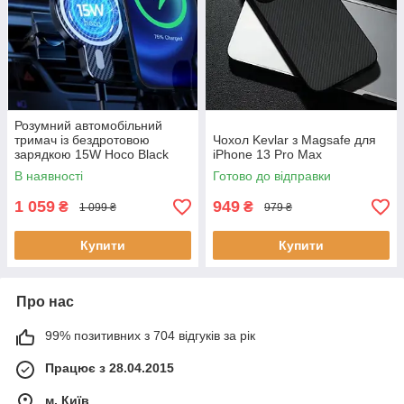
Розумний автомобільний
тримач із бездротовою
Чохол Kevlar з Magsafe для
зарядкою 15W Hoco Black
iPhone 13 Pro Max
для iPhone 13 Pro Max
В наявності
Готово до відправки
1 059
949
₴
₴
1 099 ₴
979 ₴
Купити
Купити
Про нас
99% позитивних з 704 відгуків за рік
Працює з 28.04.2015
м. Київ