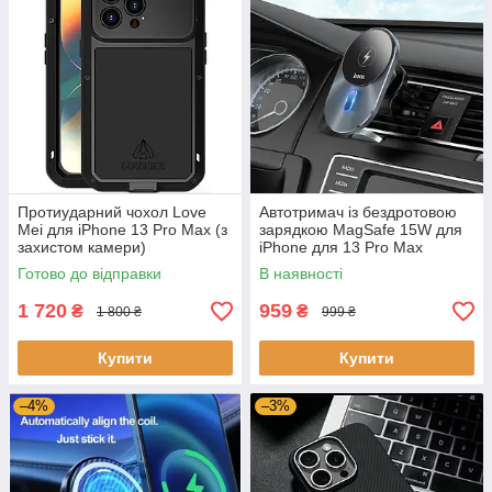
Протиударний чохол Love
Автотримач із бездротовою
Mei для iPhone 13 Pro Max (з
зарядкою MagSafe 15W для
захистом камери)
iPhone для 13 Pro Max
Готово до відправки
В наявності
1 720
959
₴
₴
1 800 ₴
999 ₴
Купити
Купити
–4%
–3%