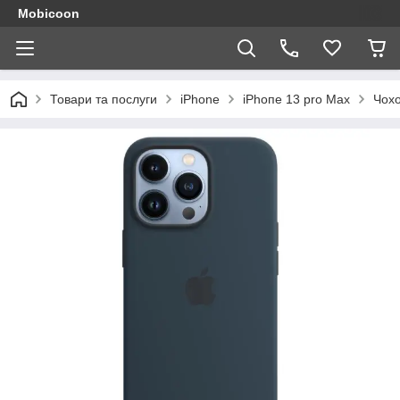
Mobicoon
Товари та послуги
iPhone
іРһопе 13 pro Max
Чохо