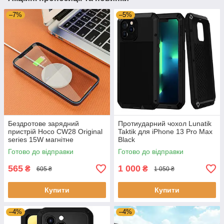
–7%
–5%
Бездротове зарядний
Протиударний чохол Lunatik
пристрій Hoco CW28 Original
Taktik для iPhone 13 Pro Max
series 15W магнітне
Black
Готово до відправки
Готово до відправки
565
1 000
₴
₴
605 ₴
1 050 ₴
Купити
Купити
–4%
–4%