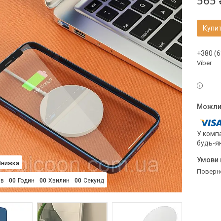
565 
Купи
+380 (6
Viber
У компа
будь-я
поверн
ів
0
0
Годин
0
0
Хвилин
0
0
Секунд