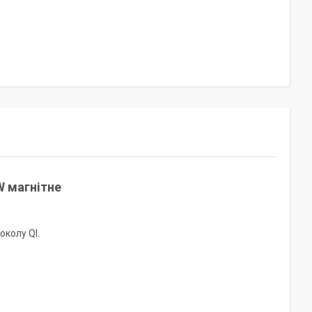
W магнітне
околу QI.