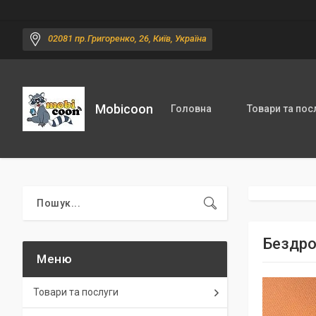
02081 пр.Григоренко, 26, Київ, Україна
Mobicoon
Головна
Товари та пос
Бездро
Товари та послуги