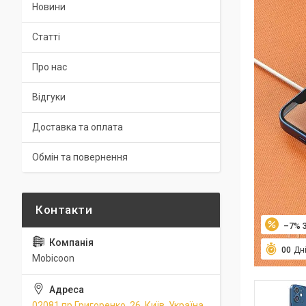
Новини
Статті
Про нас
Відгуки
Доставка та оплата
Обмін та повернення
–7%
0
0
Дн
Mobicoon
02081 пр.Григоренко, 26, Київ, Україна