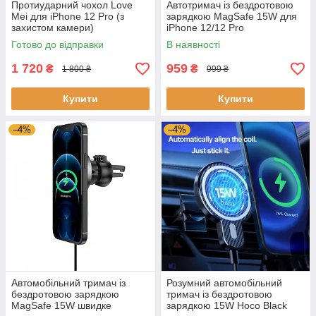
Протиударний чохол Love
Автотримач із бездротовою
Mei для iPhone 12 Pro (з
зарядкою MagSafe 15W для
захистом камери)
iPhone 12/12 Pro
Готово до відправки
В наявності
1 720
959
₴
₴
1 800 ₴
999 ₴
Купити
Купити
–4%
–4%
Автомобільний тримач із
Розумний автомобільний
бездротовою зарядкою
тримач із бездротовою
MagSafe 15W швидке
зарядкою 15W Hoco Black