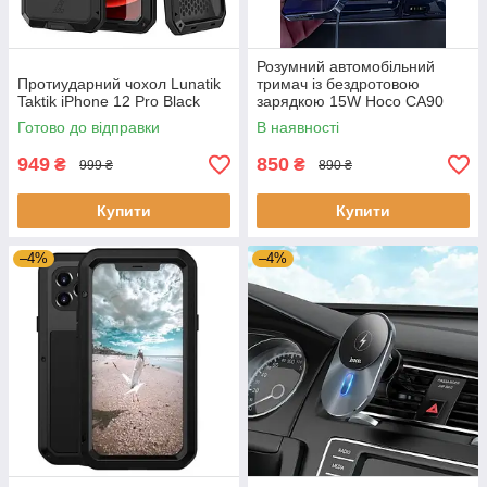
Розумний автомобільний
Протиударний чохол Lunatik
тримач із бездротовою
Taktik iPhone 12 Pro Black
зарядкою 15W Hoco CA90
Black для iPhone 12/12 Pro
Готово до відправки
В наявності
949
850
₴
₴
999 ₴
890 ₴
Купити
Купити
–4%
–4%