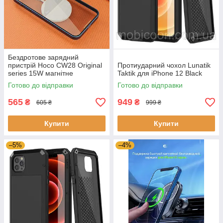
Бездротове зарядний
пристрій Hoco CW28 Original
Протиударний чохол Lunatik
series 15W магнітне
Taktik для iPhone 12 Black
Готово до відправки
Готово до відправки
565
949
₴
₴
605 ₴
999 ₴
Купити
Купити
–5%
–4%