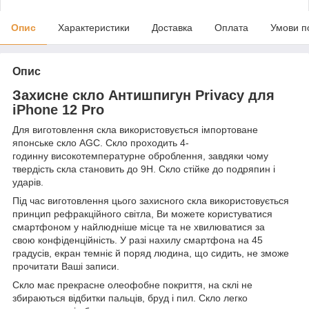
Опис
Характеристики
Доставка
Оплата
Умови п
Опис
Захисне скло Антишпигун Privacy для
iPhone
12 Pro
Для виготовлення скла використовується імпортоване
японське скло AGC. Скло проходить 4-
годинну високотемпературне оброблення, завдяки чому
твердість скла становить до 9H. Скло стійке до подряпин і
ударів.
Під час виготовлення цього захисного скла використовується
принцип рефракційного світла, Ви можете користуватися
смартфоном у найлюдніше місце та не хвилюватися за
свою конфіденційність. У разі нахилу смартфона на 45
градусів, екран темніє й поряд людина, що сидить, не зможе
прочитати Ваші записи.
Скло має прекрасне олеофобне покриття, на склі не
збираються відбитки пальців, бруд і пил. Скло легко