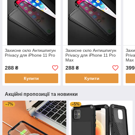
Захисне скло Антишпигун
Захисне скло Антишпигун
Захи
Privacy для iPhone 11 Pro
Privacy для iPhone 11 Pro
Priv
Max
Max
288
288
399
₴
₴
Купити
Купити
Акційні пропозиції та новинки
–7%
–5%