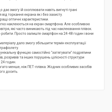
о дає змогу їй охоплювати навіть вигнуті грані
від торкання екрана як і без захисту.
ращі оптичні характеристики.
легко наклеюється на екран смартфона. Але особливою
вітря, які часто виникають під час наклеювання плівок.
 робити. Просто залиште смартфон на 24-48 годин і вони
атеріалу дало змогу збільшити термін експлуатації
трафіолету.
є унікальну функцію самостійно "затягувати" подряпини
ів, розривів та інших порушень цілісності структури
 24 годин.
агато менше, ніж ПЕТ-плівка. Жодних особливих засобів
ого досить.