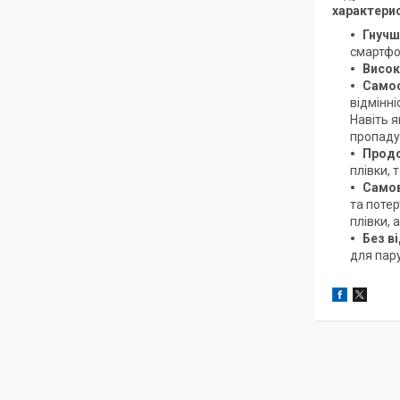
характери
Гнучш
смартфон
Висок
Самос
відмінні
Навіть 
пропаду
Продо
плівки,
Самов
та потер
плівки,
Без в
для пару