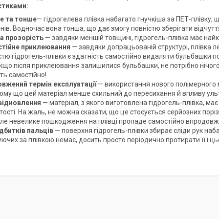
стиками:
е та тонше
— гідрогелева плівка набагато гнучкіша за ПЕТ-плівку, щ
ів. Водночас вона тонша, що дає змогу повністю зберігати відчуття 
а прозорість
— завдяки меншій товщині, гідрогель-плівка має найк
тійне приклеювання
— завдяки допрацьованій структурі, плівка 
стю гідрогель-плівки є здатність самостійно видаляти бульбашки по
якщо після приклеювання залишилися бульбашки, не потрібно нічого
ть самостійно!
вжений термін експлуатації
— використання нового полімерного м
 тому що цей матеріал менше схильний до пересихання й впливу уль
ідновлення
— матеріал, з якого виготовлена гідрогель-плівка, ма
тості. На жаль, не можна сказати, що це стосується серйозних поріз
 але невелике пошкодження на плівці пропаде самостійно впродовж
ідбитків пальців
— поверхня гідрогель-плівки збирає сліди рук наб
ючих за плівкою немає, досить просто періодично протирати її і ць