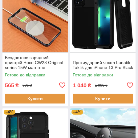
Бездротове зарядний
пристрій Hoco CW28 Original
Протиударний чохол Lunatik
series 15W магнітне
Taktik для iPhone 13 Pro Black
Готово до відправки
Готово до відправки
565
1 040
₴
₴
605 ₴
1 090 ₴
Купити
Купити
–4%
–4%