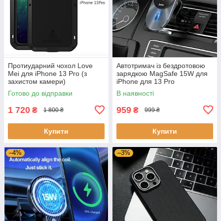
Протиударний чохол Love
Автотримач із бездротовою
Mei для iPhone 13 Pro (з
зарядкою MagSafe 15W для
захистом камери)
iPhone для 13 Pro
Готово до відправки
В наявності
1 720
959
₴
₴
1 800 ₴
999 ₴
Купити
Купити
–4%
–3%