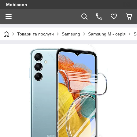
Mobicoon
Товари та послуги
Samsung
Samsung M - серія
S