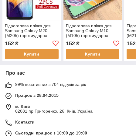
Гідрогелева плівка для
Гідрогелева плівка для
Гідр
Samsung Galaxy M20
Samsung Galaxy M10
Sam
(М205) (протиударна
(M105) (протиударна
(M21
бронована плівка)
бронована плівка)
брон
152
152
152
₴
₴
Купити
Купити
Про нас
99% позитивних з 704 відгуків за рік
Працює з 28.04.2015
м. Київ
02081 пр.Григоренко, 26, Київ, Україна
Контакти
Сьогодні працює з 10:00 до 19:00