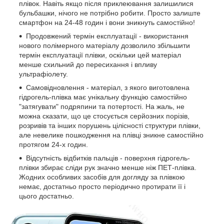
плівок.
Навіть якщо після приклеювання залишилися
бульбашки, нічого не потрібно робити.
Просто залиште
смартфон на 24-48 годин і вони зникнуть самостійно!
Продовжений термін експлуатації - використання
нового полімерного матеріалу дозволило збільшити
термін експлуатації плівки, оскільки
цей матеріал
менше схильний до пересихання і впливу
ультрафіолету.
Самовідновлення - матеріал, з якого виготовлена
гідрогель-плівка має унікальну функцію самостійно
"затягувати" подряпини та потертості.
На жаль, не
можна сказати, що це стосується серйозних порізів,
розривів та інших порушень цілісності структури плівки,
але невелике пошкодження на плівці зникне самостійно
протягом 24-х годин.
Відсутність відбитків пальців - поверхня гідрогель-
плівки збирає сліди рук значно менше ніж ПЕТ-плівка.
Жодних особливих засобів для догляду за плівкою
немає, достатньо просто періодично протирати її і
цього достатньо.