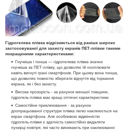
Гідрогелева плівка відрізняється від раніше широко
застосовуваної для захисту екранів ПЕТ-плівки такими
покращеними характеристиками:
Гнучкіша і тонша — гідрогелева плівка значно
гнучкіша за ПЕТ-плівку, що дозволяє їй охоплювати
навіть вигнуті грані смартфонів.
При цьому вона тонша,
що дозволяє повністю зберігати відчуття від торкання
екрана, як і без захисту.
Висока прозорість - за рахунок меншої товщини,
гідрогель-плівка має кращі оптичні характеристики.
Самостійне приклеювання - за рахунок
доопрацьованої структури плівка легко наклеюється на
екран смартфона.
Але особливою відмінністю
гідрогель-плівки є здатність самостійно видаляти
пухирці повітря, які часто виникають при наклеюванні