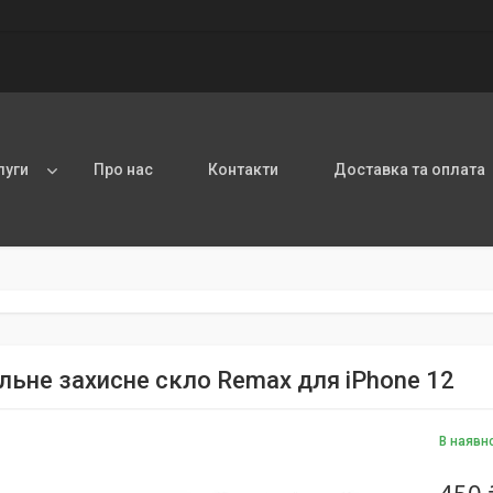
луги
Про нас
Контакти
Доставка та оплата
льне захисне скло Remax для iPhone 12
В наявн