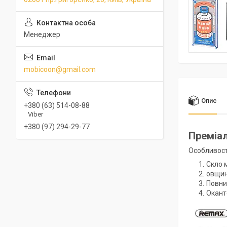
Менеджер
mobicoon@gmail.com
Опис
+380 (63) 514-08-88
Viber
+380 (97) 294-29-77
Преміал
Особливост
Скло 
овщина
Повни
Окант