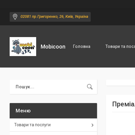
02081 пр.Григоренко, 26, Київ, Україна
Mobicoon
Головна
Товари та пос
Преміа
Товари та послуги