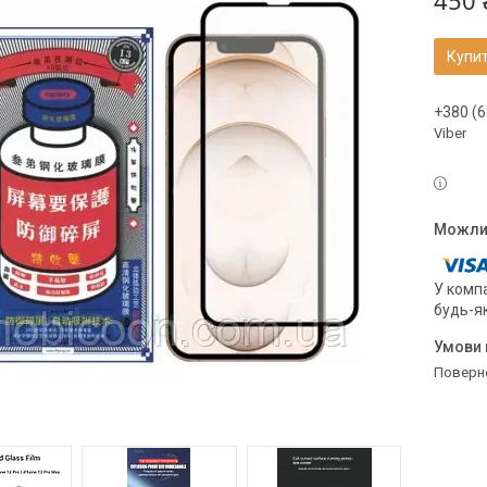
450 
Купи
+380 (6
Viber
У компа
будь-я
поверн