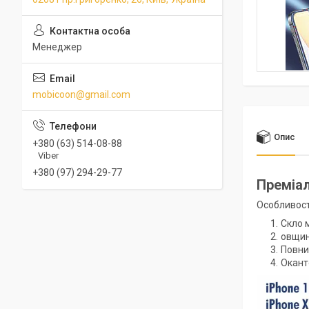
Менеджер
mobicoon@gmail.com
Опис
+380 (63) 514-08-88
Viber
+380 (97) 294-29-77
Преміал
Особливост
Скло 
овщина
Повни
Окант