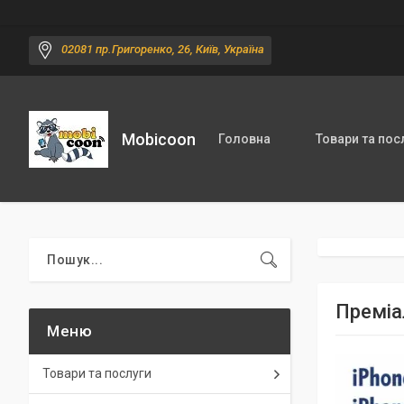
02081 пр.Григоренко, 26, Київ, Україна
Mobicoon
Головна
Товари та пос
Преміа
Товари та послуги