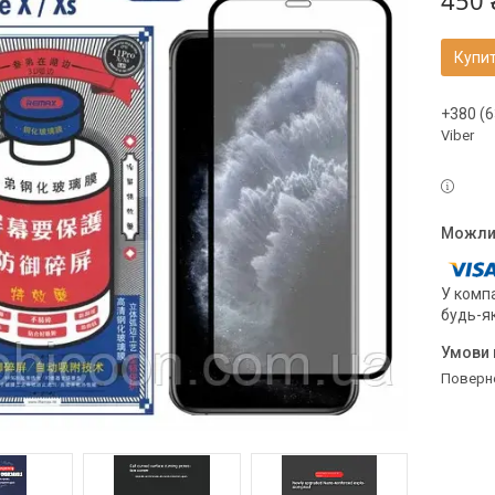
450 
Купи
+380 (6
Viber
У компа
будь-я
поверн