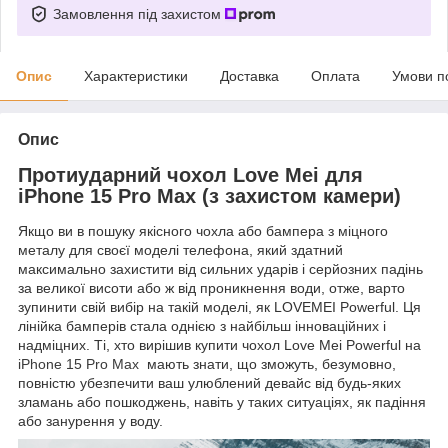
Замовлення під захистом
Опис
Характеристики
Доставка
Оплата
Умови п
Опис
Протиударний чохол Love Mei для
iPhone 15 Pro Max (з захистом камери)
Якщо ви в пошуку якісного чохла або бампера з міцного
металу для своєї моделі телефона, який здатний
максимально захистити від сильних ударів і серйозних падінь
за великої висоти або ж від проникнення води, отже, варто
зупинити свій вибір на такій моделі, як LOVEMEI Powerful. Ця
лінійка бамперів стала однією з найбільш інноваційних і
надміцних. Ті, хто вирішив купити чохол Love Mei Powerful на
iPhone 15 Pro Max
мають знати, що зможуть, безумовно,
повністю убезпечити ваш улюблений девайс від будь-яких
зламань або пошкоджень, навіть у таких ситуаціях, як падіння
або занурення у воду.