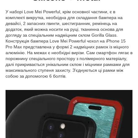
У наборі Love Mei Powerful, крім основної частини, є в
комплекті викрутка, необхідна для складання бампера на
девайсі, 2 запасних гвинти, шестигранник, ремінець на
додаток, який можна носити на руці, тканинна основа для
догляду за спеціальним надміцним склом Gorilla Glass.
Конструкція бампера Love Mei Powerful чохол на
iPhone 15
Pro Max представлена у формі 2 надміцних рамок із міцного
алюмінію. На межах є необхідні вирізи. Сам смартфон лягає в
порожнину спеціального простору з полімерного матеріалу,
далі прикривається унікальним склом і міцними рамками для
максимального ступеня захисту. З'єднуються ці рамки між
собою за допомогою 6 болтів.