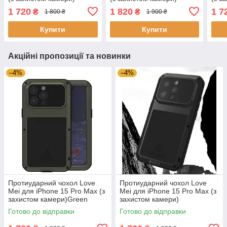
1 720
1 820
1 7
₴
₴
1 800 ₴
1 900 ₴
Купити
Купити
Акційні пропозиції та новинки
–4%
–4%
Протиударний чохол Love
Протиударний чохол Love
Mei для iPhone 15 Pro Max (з
Mei для iPhone 15 Pro Max (з
захистом камери)Green
захистом камери)
Готово до відправки
Готово до відправки