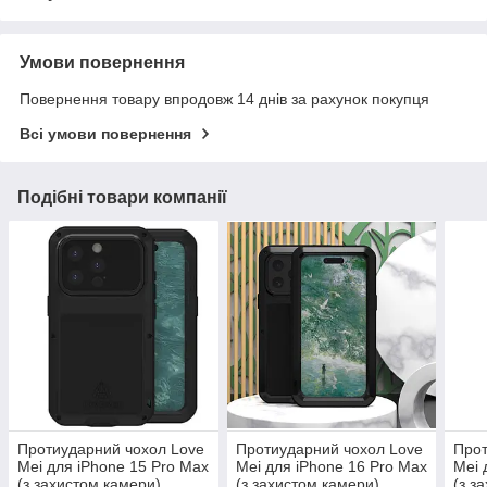
Умови повернення
Повернення товару впродовж 14 днів за рахунок покупця
Всі умови повернення
Подібні товари компанії
Протиударний чохол Love
Протиударний чохол Love
Прот
Mei для iPhone 15 Pro Max
Mei для iPhone 16 Pro Max
Mei 
(з захистом камери)
(з захистом камери)
(з з