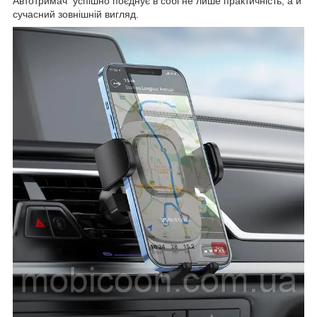
Автотримач успішно поєднує в собі не лише практичність, а й
сучасний зовнішній вигляд.