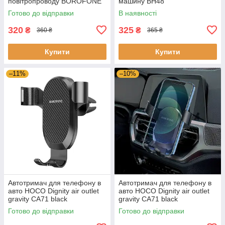
повітропроводу BOROFONE
машину BH48
BH52
Готово до відправки
В наявності
320
325
₴
₴
360 ₴
365 ₴
Купити
Купити
–11%
–10%
Автотримач для телефону в
Автотримач для телефону в
авто HOCO Dignity air outlet
авто HOCO Dignity air outlet
gravity CA71 black
gravity CA71 black
Готово до відправки
Готово до відправки