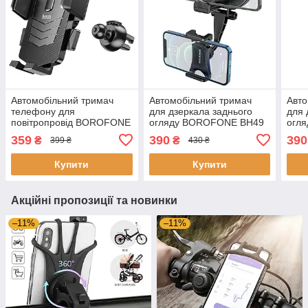
Автомобільний тримач
Автомобільний тримач
Авто
телефону для
для дзеркала заднього
для 
повітропровід BOROFONE
огляду BOROFONE BH49
огл
BH69
Roller
Roll
359
390
390
₴
₴
399 ₴
430 ₴
Купити
Купити
Акційні пропозиції та новинки
–11%
–11%