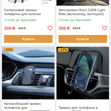
Силіконовий тримач
Автотримач Hoco CA58 Light
телефона для коляски
Ride (велосипед, мотоцикл)
Готово до відправки
Готово до відправки
309
309
₴
₴
349 ₴
349 ₴
Купити
Купити
–11%
–11%
Автомобільний тримач
телефона для
Тримач для телефона в