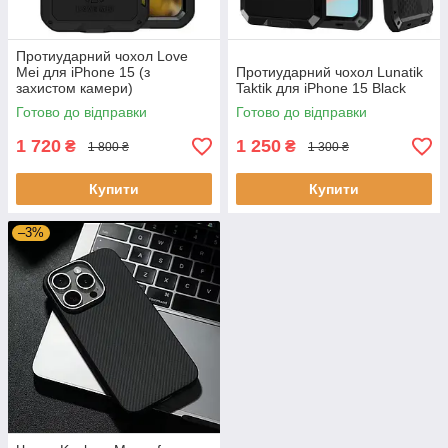
Протиударний чохол Love
Mei для iPhone 15 (з
Протиударний чохол Lunatik
захистом камери)
Taktik для iPhone 15 Black
Готово до відправки
Готово до відправки
1 720
1 250
₴
₴
1 800 ₴
1 300 ₴
Купити
Купити
–3%