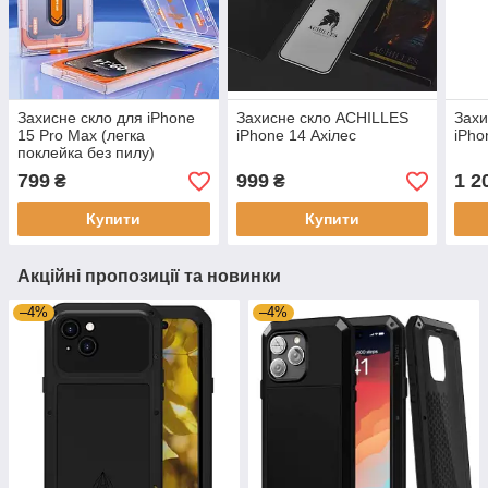
Захисне скло для iPhone
Захисне скло ACHILLES
Захи
15 Pro Max (легка
iPhone 14 Ахілес
iPho
поклейка без пилу)
799
999
1 2
₴
₴
Купити
Купити
Акційні пропозиції та новинки
–4%
–4%