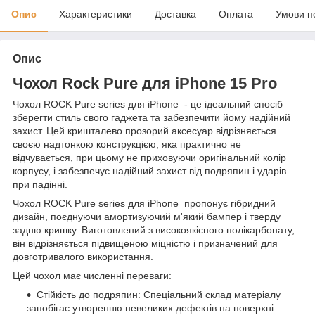
Опис
Характеристики
Доставка
Оплата
Умови п
Опис
Чохол Rock
Pure
для
iPhone 15 Pro
Чохол ROCK Pure series для
iPhone
- це ідеальний спосіб
зберегти стиль свого гаджета та забезпечити йому надійний
захист. Цей кришталево прозорий аксесуар відрізняється
своєю надтонкою конструкцією, яка практично не
відчувається, при цьому не приховуючи оригінальний колір
корпусу, і забезпечує надійний захист від подряпин і ударів
при падінні.
Чохол ROCK Pure series для iPhone пропонує гібридний
дизайн, поєднуючи амортизуючий м'який бампер і тверду
задню кришку. Виготовлений з високоякісного полікарбонату,
він відрізняється підвищеною міцністю і призначений для
довготривалого використання.
Цей чохол має численні переваги:
Стійкість до подряпин: Спеціальний склад матеріалу
запобігає утворенню невеликих дефектів на поверхні