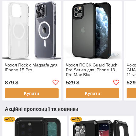
Чохол Rock с Magsafe для
Чохол ROCK Guard Touch
Чохо
iPhone 15 Pro
Pro Series для iPhone 13
GUA
Pro Max Blue
11 ч
879
529
529
₴
₴
Купити
Купити
Акційні пропозиції та новинки
–4%
–4%