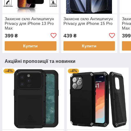
Захисне скло Антишпигун
Захисне скло Антишпигун
Захи
Privacy для iPhone 13 Pro
Privacy для iPhone 15 Pro
Priv
Max
Max
399
439
399
₴
₴
Купити
Купити
Акційні пропозиції та новинки
–4%
–4%