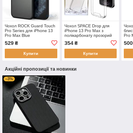
Чохол ROCK Guard Touch
Чохол SPACE Drop для
Чохо
Pro Series для iPhone 13
iPhone 13 Pro Max з
блис
Pro Max Blue
полікарбонату прозорий
Pro 
529
354
500
₴
₴
Купити
Купити
Акційні пропозиції та новинки
–3%