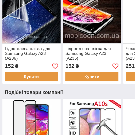
Гідрогелева плівка для
Гідрогелева плівка для
Чехо
Samsung Galaxy A23
Samsung Galaxy A23
для 
(A236)
(A235)
(A23
152
152
251
₴
₴
Купити
Купити
Подібні товари компанії