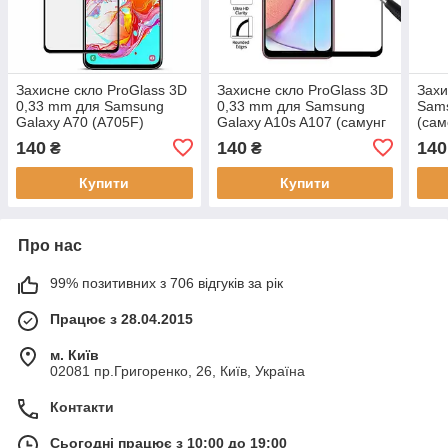
Захисне скло ProGlass 3D
Захисне скло ProGlass 3D
Захи
0,33 mm для Samsung
0,33 mm для Samsung
Sams
Galaxy A70 (A705F)
Galaxy A10s A107 (самунг
(сам
(самсунг а70)
а10с)
140
140
140
₴
₴
Купити
Купити
Про нас
99% позитивних з 706 відгуків за рік
Працює з 28.04.2015
м. Київ
02081 пр.Григоренко, 26, Київ, Україна
Контакти
Сьогодні працює з 10:00 до 19:00