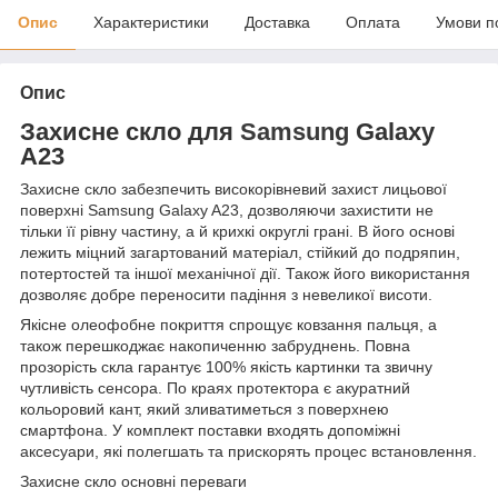
Опис
Характеристики
Доставка
Оплата
Умови п
Опис
Захисне скло для
Samsung
Galaxy
A23
Захисне скло забезпечить високорівневий захист лицьової
поверхні Samsung Galaxy A23, дозволяючи захистити не
тільки її рівну частину, а й крихкі округлі грані.
В його основі
лежить міцний загартований матеріал, стійкий до подряпин,
потертостей та іншої механічної дії.
Також його використання
дозволяє добре переносити падіння з невеликої висоти.
Якісне олеофобне покриття спрощує ковзання пальця, а
також перешкоджає накопиченню забруднень.
Повна
прозорість скла гарантує 100% якість картинки та звичну
чутливість сенсора.
По краях протектора є акуратний
кольоровий кант, який зливатиметься з поверхнею
смартфона.
У комплект поставки входять допоміжні
аксесуари, які полегшать та прискорять процес встановлення.
Захисне скло основні переваги