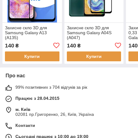
Захисне скло 3D для
Захисне скло 3D для
Захи
Samsung Galaxy A13
Samsung Galaxy A04S
0,3
(A135)
(A047)
Gala
а10с
140
140
140
₴
₴
Купити
Купити
Про нас
99% позитивних з 704 відгуків за рік
Працює з 28.04.2015
м. Київ
02081 пр.Григоренко, 26, Київ, Україна
Контакти
Сьогодні працює з 10:00 до 19:00