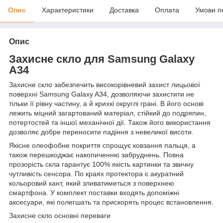
Опис
Характеристики
Доставка
Оплата
Умови п
Опис
Захисне скло для
Samsung
Galaxy
A34
Захисне скло забезпечить високорівневий захист лицьової
поверхні Samsung Galaxy A34, дозволяючи захистити не
тільки її рівну частину, а й крихкі округлі грані.
В його основі
лежить міцний загартований матеріал, стійкий до подряпин,
потертостей та іншої механічної дії.
Також його використання
дозволяє добре переносити падіння з невеликої висоти.
Якісне олеофобне покриття спрощує ковзання пальця, а
також перешкоджає накопиченню забруднень.
Повна
прозорість скла гарантує 100% якість картинки та звичну
чутливість сенсора.
По краях протектора є акуратний
кольоровий кант, який зливатиметься з поверхнею
смартфона.
У комплект поставки входять допоміжні
аксесуари, які полегшать та прискорять процес встановлення.
Захисне скло основні переваги