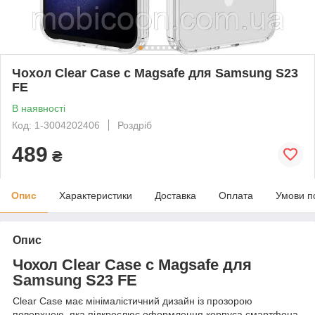
Чохол Clear Case с Magsafe для Samsung S23
FE
В наявності
Код: 1-3004202406
Роздріб
489
₴
Опис
Характеристики
Доставка
Оплата
Умови п
Опис
Чохол Clear Case с Magsafe для
Samsung
S23 FE
Clear Case має мінімалістичний дизайн із прозорою
поверхнею, яка підкреслює оформлення корпуса смартфона