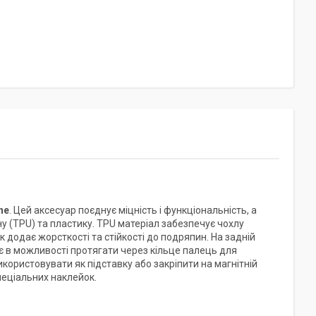
ne
. Цей аксесуар поєднує міцність і функціональність, а
 (TPU) та пластику. TPU матеріал забезпечує чохлу
к додає жорсткості та стійкості до подряпин. На задній
є в можливості протягати через кільце палець для
користовувати як підставку або закріпити на магнітній
пеціальних наклейок.