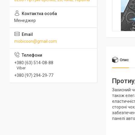
Менеджер
mobicoon@gmail.com
Опис
+380 (63) 514-08-88
Viber
+380 (97) 294-29-77
Протиу
Захисний ч
також елег
еластичніст
стороні чо
забезпечен
панелі авт