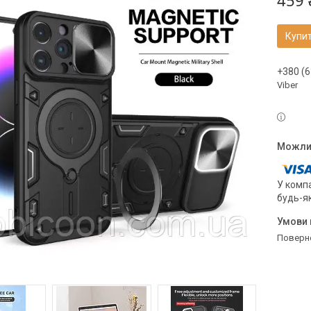
459 
Купи
+380 (6
Viber
У компа
будь-я
поверн