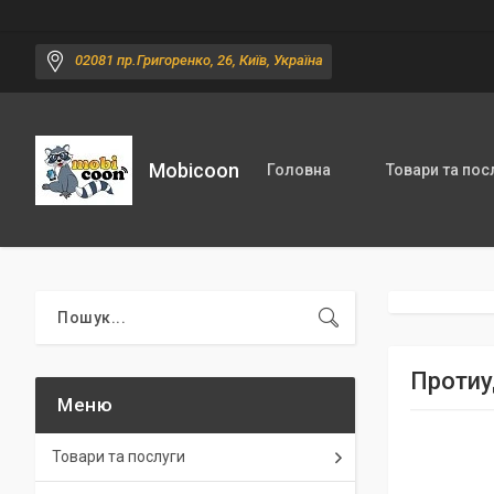
02081 пр.Григоренко, 26, Київ, Україна
Mobicoon
Головна
Товари та пос
Протиу
Товари та послуги