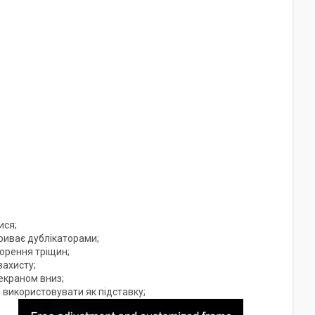
ися;
криває дублікаторами;
ворення тріщин;
захисту;
екраном вниз;
 використовувати як підставку;