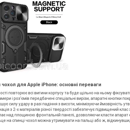
 чохол для Apple iPhone: основні переваги
ості повторює всі вигини корпусу та буде щільно на ньому фіксуват
мери і роз'ємів передбачені спеціальні вирізи, апаратні кнопки по
шує силу удару в разі падіння з висоти, мінімізуючи ймовірність ут
ація з 2-х матеріалів різної твердості забезпечує підвищений клас 
пає над площиною фронтальній панелі, дозволяючи класти апарат 
ьце на спинці чохол можна утримувати на пальці або ж, відкинувши,