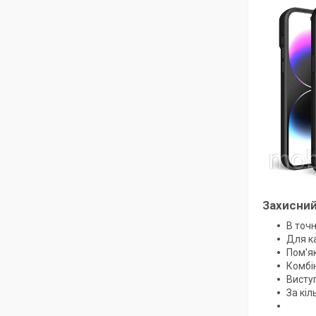
Захисний
В точн
Для ка
Пом'як
Комбін
Висту
За кіл