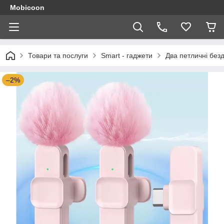
Mobicoon
Товари та послуги
Smart - гаджети
Два петличні без
–2%