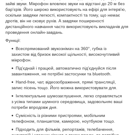
зайві звуки. Мікрофон вловлює звуки на відстані до 20 м без
бар'єрів. Його широко використовують на ефірі для інтерв'ю,
оскільки завдяки легкості, компактності та тому, що немає
дротів, він не сковує рухів. А завдяки поширеності
дистанційного навчання часто використовують викладачів для
проведення онлайн-завдань.
Функції:
Всеспрямований звукознімач на 360°, губка із
захистом від бризок високої щільності, високочутливий
мікрофон.
Під'єднай і працюй, автоматично під'єднуйся після
завантаження, не потрібні застосунки та bluetooth.
Hand-free, чат, відеозображення, прямі трансляції,
запис пісень тощо. Його можна використовувати для.
Інтелектуальне шумозаглушення, легко справляється
з усіма типами шумного середовища, задовольняє ваші
потреби впродовж дня.
Сумісність із різними пристроями, мобільним
телефоном, планшетом, камерою, ноутбуком тощо.
Підходить для фільмів, репортажів, телебачення,
аудиторій і класних кімнат, а також всюди, де потрібне