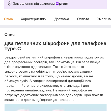
Замовлення під захистом
Опис
Характеристики
Доставка
Оплата
Умови п
Опис
Два петличних мікрофони для телефона
Type-C
Бездротовий петличний мікрофон є незамінним ґаджетом як
для професійних блогерів, так і початківців. Він забезпечує
якісне звучання відеозаписів. Також його широко
використовують на ефірі для інтерв'ю, позаяк завдяки
легкості, компактності та тому, що немає дротів, він не
обмежує рухів. А завдяки поширеності дистанційного
навчання, його часто використовують викладачі для
проведення онлайн-завдань. Петличний мікрофон не
потребує додаткових застосунків або драйверів. Щоб почати
запис, його досить під'єднати до телефона.