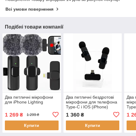
Всі умови повернення
Подібні товари компанії
Два петличні мікрофони
Два петличні бездротові
Два 
для iPhone Lighting
мікрофони для телефона
мікр
Type-C і IOS (iPhone)
Type
1 269
1 360
1 2
₴
₴
1 299 ₴
Купити
Купити