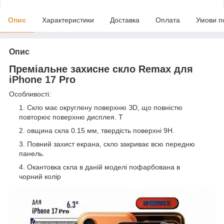
Опис
Характеристики
Доставка
Оплата
Умови п
Опис
Преміальне захисне скло Remax для
iPhone 17
Pro
Особливості:
Скло має округлену поверхню ЗD, що повністю
повторює поверхню дисплея.
Т
овщина скла 0.15 мм, твердість поверхні 9Н.
Повний захист екрана, скло закриває всю передню
панель.
Окантовка скла в даній моделі пофарбована в
чорний колір