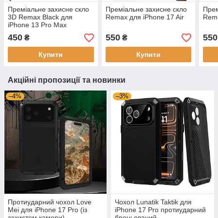
Преміальне захисне скло
Преміальне захисне скло
Прем
3D Remax Black для
Remax для iPhone 17 Air
Rema
iPhone 13 Pro Max
450
550
550
₴
₴
Купити
Купити
Акційні пропозиції та новинки
–4%
–3%
Протиударний чохол Love
Чохол Lunatik Taktik для
Mei для iPhone 17 Pro (із
iPhone 17 Pro протиударний
захистом камери)
броньований