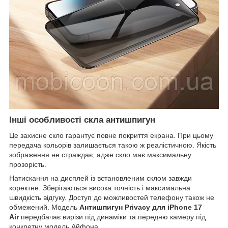
Інші особливості скла антишпигун
Це захисне скло гарантує повне покриття екрана. При цьому
передача кольорів залишається такою ж реалістичною. Якість
зображення не страждає, адже скло має максимальну
прозорість.
Натискання на дисплей із встановленим склом завжди
коректне. Зберігаються висока точність і максимальна
швидкість відгуку. Доступ до можливостей телефону також не
обмежений. Модель
Антишпигун Privacy для iPhone 17
Air
передбачає вирізи під динаміки та передню камеру під
конкретну модель Айфона.