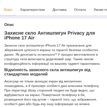
Опис
Характеристики
Доставка
Оплата
Умови п
Опис
Захисне скло Антишпигун Privacy для
iPhone 17 Air
Захисне скло антишпигун iPhone 17 Air призначене для
збереження цілісності екрана та гарантії безпеки особистих
даних. Як досягають останнього? У процесі виготовлення в
структуру скла включають додатковий шар. Таким чином
конфіденційність інформації на вашому гаджеті гарантована.
Відмінність захисного скла антишпигун від
стандартних моделей
Аксесуар не тільки захищає екран від механічних
пошкоджень, а й приховує особисті дані власника телефону.
При перегляді збоку сторонній людині не буде видно, що
відбувається на екрані. Повертання телефону в бік,
розміщення його під кутом – гарантії того, що зображення,
особисті дані або будь-яку іншу інформацію не можна