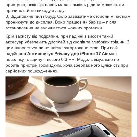
пристрою, оскільки навіть мала кількість рідини може стати
причиною його виходу з ладу.
3. Відштовхне пил і бруд. Скло заважатиме стороннім часткам
проникнути до дисплея. Воно працює як бар’єр – після
встановлення не залишається жодних прогалин.
Крім захисту від подряпин, при падінні з висоти такий
аксесуар убезпечить дисплей від сколів та глибоких тріщин. З
цим впорається лише якісне загартоване скло. При всій
надійності
Антишпигун Privacy для iPhone 17 Air
має
невелику товщину – всього 0.3 мм. Модель візуально не
робить пристрій громіздким, хоча зберігає його цілісність при
серйозних пошкодженнях.