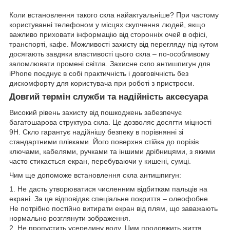
Коли встановлення такого скла найактуальніше? При частому
користуванні телефоном у місцях скупчення людей, якщо
важливо приховати інформацію від сторонніх очей в офісі,
транспорті, кафе. Можливості захисту від перегляду під кутом
досягають завдяки властивості цього скла – по-особливому
заломлювати промені світла. Захисне скло антишпигун для
iPhone поєднує в собі практичність і довговічність без
дискомфорту для користувача при роботі з пристроєм.
Довгий термін служби та надійність аксесуара
Високий рівень захисту від пошкоджень забезпечує
багатошарова структура скла. Це дозволяє досягти міцності
9Н. Скло гарантує надійнішу безпеку в порівнянні зі
стандартними плівками. Його поверхня стійка до порізів
ключами, кабелями, ручками та іншими дрібницями, з якими
часто стикається екран, перебуваючи у кишені, сумці.
Чим ще допоможе встановлення скла антишпигун:
1. Не дасть утворюватися численним відбиткам пальців на
екрані. За це відповідає спеціальне покриття – олеофобне.
Не потрібно постійно витирати екран від плям, що заважають
нормально розглянути зображення.
2. Не пропустить усередину воду. Цим продовжить життя