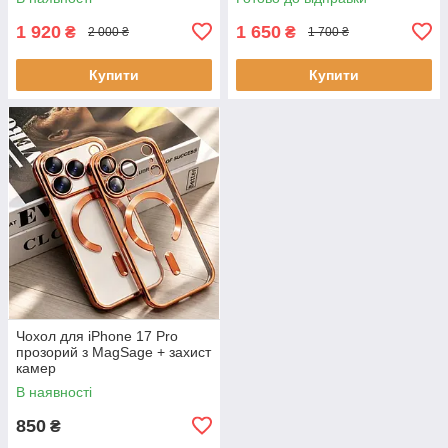
1 920
1 650
₴
₴
2 000 ₴
1 700 ₴
Купити
Купити
Чохол для iPhone 17 Pro
прозорий з MagSage + захист
камер
В наявності
850
₴